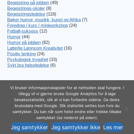
Begeistring på jobben
(49)
Begeistrings-skoler
(8)
Begeistringsledelse
(118)
Bøker humor, musikk, kunst og Afrika
(7)
Foredrag / kurs / miniworkshop
(24)
Fotball-suksess
(12)
Humor
(44)
Humor på jobben
(82)
Latterlig Lønnsom Kreativitet
(16)
Positiv tenking
(24)
Psykologisk trygghet
(33)
Sykt bra helseledelse
(6)
Vi bruker informasjonskapsler for at nettsiden skal fungere. I
tillegg vil vi gjerne bruke Google Analytics for å lage
besøksstatistikk, slik at vi kan forbedre sidene. Da deles
© 2026 Begeistring.no! – Melhus
Trekk
bruksdata med Google. Slik statistikk settes kun hvis du
Communication as Org.nr 988 399 019 –
tilbake
samtykker. Du kan når som helst endre eller trekke tilbake
Tel. +47 920 555 88
samtykket (se nederst på siden).
samtykke
Jeg samtykker
Jeg samtykker ikke
Les mer