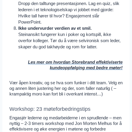
Dropp den talltunge presentasjonen. Lag en quiz, slik
lederen i et teknologiselskap vi jobbet med gjorde:
Hvilke tall hører til hvor? Engasjement slår
PowerPoint.
Ikke undervurder verdien av et smil.
Steinansikt fungerer kun i poker og kortspill, ikke
overfor kolleger. Tør du å være selvironisk som leder,
skaper du god takhøyde og rom for latter.
Les mer om hvordan Storebrand effektiviserte
kundeoppfølging med bedre møter!
Vær åpen kreativ, og se hva som funker i ditt team. Velg en
og annen liten justering her og der, som faller naturlig ( –
krampaktig moro kan fort bli i overkant intenst…)
Workshop: 23 møteforbedringstips
Engasjér lederne og medarbeiderne i en sprudlende – men
nyttig – 2-3 timers workshop med Jon Morten Melhus for å
effektivisere og øke energien i møtene og forbedre