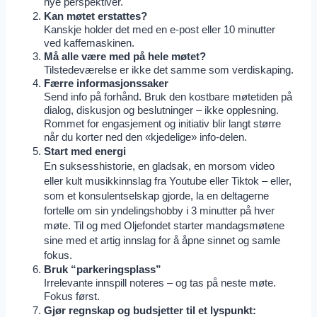
nye perspektiver.
Kan møtet erstattes?
Kanskje holder det med en e-post eller 10 minutter
ved kaffemaskinen.
Må alle være med på hele møtet?
Tilstedeværelse er ikke det samme som verdiskaping.
Færre informasjonssaker
Send info på forhånd. Bruk den kostbare møtetiden på
dialog, diskusjon og beslutninger – ikke opplesning.
Rommet for engasjement og initiativ blir langt større
når du korter ned den «kjedelige» info-delen.
Start med energi
En suksesshistorie, en gladsak, en morsom video
eller kult musikkinnslag fra Youtube eller Tiktok – eller,
som et konsulentselskap gjorde, la en deltagerne
fortelle om sin yndelingshobby i 3 minutter på hver
møte. Til og med Oljefondet starter mandagsmøtene
sine med et artig innslag for å åpne sinnet og samle
fokus.
Bruk “parkeringsplass”
Irrelevante innspill noteres – og tas på neste møte.
Fokus først.
Gjør regnskap og budsjetter til et lyspunkt: