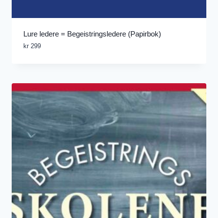
Lure ledere = Begeistringsledere (Papirbok)
kr
299