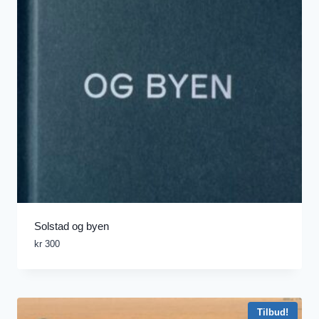
Solstad og byen
kr
300
Tilbud!