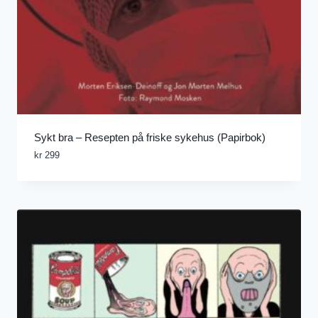
Sykt bra – Resepten på friske sykehus (Papirbok)
kr
299