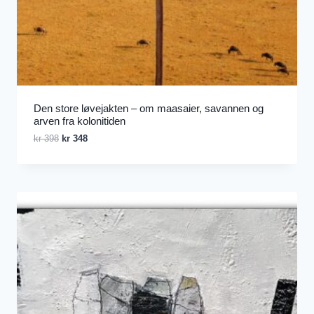
Den store løvejakten – om maasaier, savannen og
arven fra kolonitiden
Opprinnelig
Nåværende
kr
398
kr
348
pris
pris
var:
er:
kr 398.
kr 348.