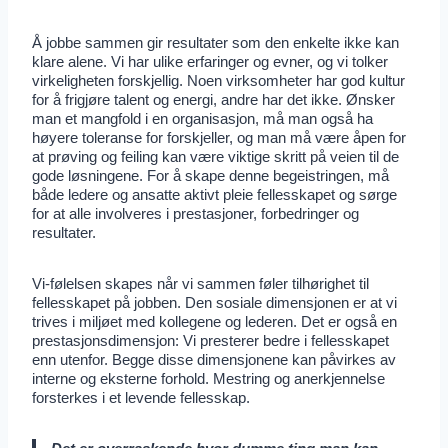
Å jobbe sammen gir resultater som den enkelte ikke kan
klare alene. Vi har ulike erfaringer og evner, og vi tolker
virkeligheten forskjellig. Noen virksomheter har god kultur
for å frigjøre talent og energi, andre har det ikke. Ønsker
man et mangfold i en organisasjon, må man også ha
høyere toleranse for forskjeller, og man må være åpen for
at prøving og feiling kan være viktige skritt på veien til de
gode løsningene. For å skape denne begeistringen, må
både ledere og ansatte aktivt pleie fellesskapet og sørge
for at alle involveres i prestasjoner, forbedringer og
resultater.
Vi-følelsen skapes når vi sammen føler tilhørighet til
fellesskapet på jobben. Den sosiale dimensjonen er at vi
trives i miljøet med kollegene og lederen. Det er også en
prestasjonsdimensjon: Vi presterer bedre i fellesskapet
enn utenfor. Begge disse dimensjonene kan påvirkes av
interne og eksterne forhold. Mestring og anerkjennelse
forsterkes i et levende fellesskap.