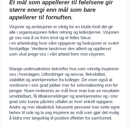
Et mål som appellerer til følelsene gir
større energi enn mål som bare
appellerer til fornuften.
Visjoner og ambisjoner er viktig for en klubb fordi det gir
alle i organisasjonen felles retning og ledestjerner. Visjonen
gir oss noe å se frem imot og et felles fokus
i en arbeidsdag hvor våre oppgaver og funksjoner er svært
forskjellige. Verdiene beskriver den atferd og oppførsel
som skal prege oss i vårt arbeid frem mot visjonen.
Mange undersøkelser bekrefter hva som virkelig inspirerer
oss i hverdagen: Utfordringer og ansvar, fleksibilitet,
stabilitet og anerkjennelse fra kolleger. De viser også at
nordmenn i stor grad jobber mer for selvrealisering enn for
penger. Noen motiveres av mål hvor man kan se resultater
umiddelbart, få tilbakemeldinger og anerkjennelse og i stor
grad selv kunne påvirke utfallet av hver enkelt oppgave.
Andre og mer idealistisk fokuserte personer kan sette egne
behov til side og la seg inspirere av mål som gjør det mulig
å bidra mer langsiktig til positive effekter for samfunnet.