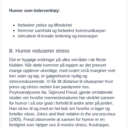
Humor som lederverktøy:
forbedrer ytelse og tilfredshet
fremmer samhold og forbedrer kommunikasjon
stimulerer til kreativ tenkning og innovasjon
B. Humor reduserer stress
Det er hyppige endringer på ulike områder i de fleste
klubber. Når dette kommer på toppen av det presset
mange opplever ukentlige, med svært små marginer mel-
lom seier og tap, er galgenhumor nyttig og
stressreduserende. Vi får litt distanse til situasjoner hvor
press og stress nesten kan paralysere oss.
Psykoanalysens far, Sigmund Freud, gjorde omfattende
studier om hvorfor menneskenaturen har utviklet sansen
for humor i så stor grad i forhold til andre arter på jorden.
Han skrev til og med en hel bok om hvorfor vi lager og
forteller vitser,
Jokes and their relation to the unconscious
(1905). Freud observerte at sansen for humor er en
ferdighet som hjelper oss å mestre stress, frustrasjon,