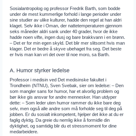
Sosialantropolog og professor Fredrik Barth, som bodde
under de mest kummerlige forhold i lange perioder under
sine studier av ulike kulturer, hadde den regel at han aldri
klaget. Selv ikke i Oman, der nattetemperaturen gjennom
seks måneder aldri sank under 40 grader, hvor de ikke
hadde noen vifte, ingen dusj og bare brakkvann i en brønn.
– Det er for min egen skyld. Det blir mer slitsomt hvis man
klager. Det er bedre å skyve ubehaget fra seg. Det beste
er hvis man kan vri det over til noe moro, sa Barth.
A. Humor styrker ledelse
Professor i medisin ved Det medisinske fakultet i
Trondheim (NTNU), Sven Svebak, sier om ledelse: – Den
som mangler sans for humor, har et alvorlig problem og
bør ikke gis ansvar for andre mennesker. Han utdyper
dette: – Som leder uten humor rammer du ikke bare deg
selv, men også alle andre som må forholde seg til deg på
jobben. Er du sosialt inkompetent, hjelper det ikke at du er
faglig dyktig. Da greie du nemlig ikke å formidle din
dyktighet, og samtidig blir du et stressmoment for dine
medarbeidere.