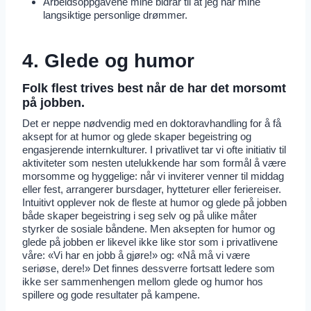
Arbeidsoppgavene mine bidrar til at jeg når mine
langsiktige personlige drømmer.
4. Glede og humor
Folk flest trives best når de har det morsomt
på jobben.
Det er neppe nødvendig med en doktoravhandling for å få
aksept for at humor og glede skaper begeistring og
engasjerende internkulturer. I privatlivet tar vi ofte initiativ til
aktiviteter som nesten utelukkende har som formål å være
morsomme og hyggelige: når vi inviterer venner til middag
eller fest, arrangerer bursdager, hytteturer eller feriereiser.
Intuitivt opplever nok de fleste at humor og glede på jobben
både skaper begeistring i seg selv og på ulike måter
styrker de sosiale båndene. Men aksepten for humor og
glede på jobben er likevel ikke like stor som i privatlivene
våre: «Vi har en jobb å gjøre!» og: «Nå må vi være
seriøse, dere!» Det finnes dessverre fortsatt ledere som
ikke ser sammenhengen mellom glede og humor hos
spillere og gode resultater på kampene.