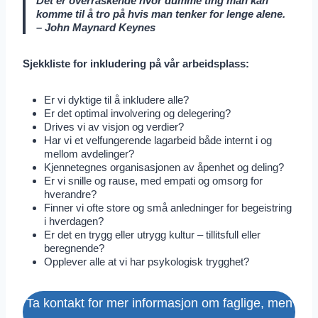
Det er overraskende hvor dumme ting man kan
komme til å tro på hvis man tenker for lenge alene.
– John Maynard Keynes
Sjekkliste for inkludering på vår arbeidsplass:
Er vi dyktige til å inkludere alle?
Er det optimal involvering og delegering?
Drives vi av visjon og verdier?
Har vi et velfungerende lagarbeid både internt i og
mellom avdelinger?
Kjennetegnes organisasjonen av åpenhet og deling?
Er vi snille og rause, med empati og omsorg for
hverandre?
Finner vi ofte store og små anledninger for begeistring
i hverdagen?
Er det en trygg eller utrygg kultur – tillitsfull eller
beregnende?
Opplever alle at vi har psykologisk trygghet?
Ta kontakt for mer informasjon om faglige, men