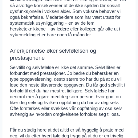
så alvorlige konsekvenser at de ikke sjelden blir sosialt
dysfunksjonelle i voksen alder. Som voksne behøver vi
også bekreftelse. Medarbeidere som har vært utsatt for
systematisk usynliggjøring – en av de fem
hersketeknikkene – av ledere eller kolleger, går ofte ut i
sykemelding etter bare noen få måneder.
Anerkjennelse øker selvfølelsen og
prestasjonene
Selvtillit og selvfølelse er ikke det samme. Selvtilliten er
forbundet med prestasjoner. Jo bedre du behersker en
type oppgaveløsning, desto større tro har du på at du vil
løse den neste tilsvarende oppgaven. Du får god selvtillit i
forhold til det du har mestret tidligere. Selvfølelse har
derimot mer å gjøre med deg som person; hvor godt du
liker deg selv og hvilken oppfatning du har av deg selv.
Ofte forsterkes eller svekkes vår oppfatning av oss selv
avhengig av hvordan omgivelsene forholder seg til oss.
Får du stadig høre at det alltid er så hyggelig å prate med
deg, vil du etter hvert føle deg trygg på at du er en trivelig