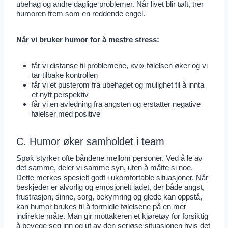
ubehag og andre daglige problemer. Når livet blir tøft, trer
humoren frem som en reddende engel.
Når vi bruker humor for å mestre stress:
får vi distanse til problemene, «vi»-følelsen øker og vi
tar tilbake kontrollen
får vi et pusterom fra ubehaget og mulighet til å innta
et nytt perspektiv
får vi en avledning fra angsten og erstatter negative
følelser med positive
C. Humor øker samholdet i team
Spøk styrker ofte båndene mellom personer. Ved å le av
det samme, deler vi samme syn, uten å måtte si noe.
Dette merkes spesielt godt i ukomfortable situasjoner. Når
beskjeder er alvorlig og emosjonelt ladet, der både angst,
frustrasjon, sinne, sorg, bekymring og glede kan oppstå,
kan humor brukes til å formidle følelsene på en mer
indirekte måte. Man gir mottakeren et kjøretøy for forsiktig
å bevege seg inn og ut av den seriøse situasjonen hvis det