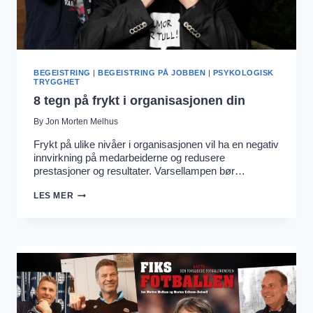
BEGEISTRING
|
BEGEISTRING PÅ JOBBEN
|
PSYKOLOGISK
TRYGGHET
8 tegn på frykt i organisasjonen din
By
Jon Morten Melhus
Frykt på ulike nivåer i organisasjonen vil ha en negativ
innvirkning på medarbeiderne og redusere
prestasjoner og resultater. Varsellampen bør…
8
LES MER
TEGN
PÅ
FRYKT
I
ORGANISASJONEN
DIN