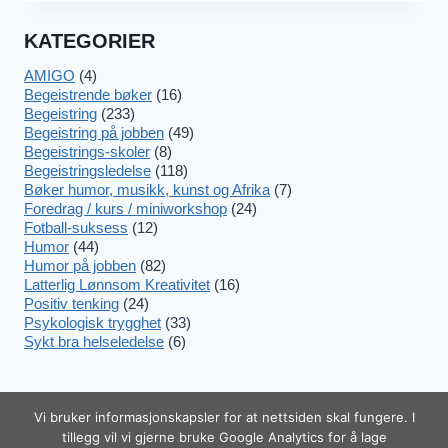
10
KULTUR-
KATEGORIER
ØDELEGGERNE
PÅ
JOBBEN
AMIGO
(4)
Begeistrende bøker
(16)
Begeistring
(233)
Begeistring på jobben
(49)
Begeistrings-skoler
(8)
Begeistringsledelse
(118)
Bøker humor, musikk, kunst og Afrika
(7)
Foredrag / kurs / miniworkshop
(24)
Fotball-suksess
(12)
Humor
(44)
Humor på jobben
(82)
Latterlig Lønnsom Kreativitet
(16)
Positiv tenking
(24)
Psykologisk trygghet
(33)
Sykt bra helseledelse
(6)
Vi bruker informasjonskapsler for at nettsiden skal fungere. I
tillegg vil vi gjerne bruke Google Analytics for å lage