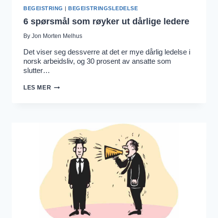
BEGEISTRING
|
BEGEISTRINGSLEDELSE
6 spørsmål som røyker ut dårlige ledere
By
Jon Morten Melhus
Det viser seg dessverre at det er mye dårlig ledelse i
norsk arbeidsliv, og 30 prosent av ansatte som
slutter…
6
LES MER
SPØRSMÅL
SOM
RØYKER
UT
DÅRLIGE
LEDERE