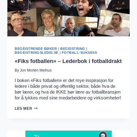
BEGEISTRENDE BØKER
|
BEGEISTRING
|
BEGEISTRINGSLEDELSE
|
FOTBALL-SUKSESS
«Fiks fotballen» – Lederbok i fotballdrakt
By
Jon Morten Melhus
I boken «Fiks fotballen» er det mye inspirasjon for
ledere i både privat og offentlig sektor, både hva de
bør lærer, og hva de IKKE bør lære av fotballbransjen
for å lykkes med sine medarbeidere og virksomheter!
«FIKS
LES MER
FOTBALLEN»
–
LEDERBOK
I
FOTBALLDRAKT