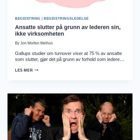
BEGEISTRING
|
BEGEISTRINGSLEDELSE
Ansatte slutter på grunn av lederen sin,
ikke virksomheten
By
Jon Morten Melhus
Gallups studier om turnover viser at 75 % av ansatte
som slutter, gjør det på grunn av forhold som ledere…
ANSATTE
LES MER
SLUTTER
PÅ
GRUNN
AV
LEDEREN
SIN,
IKKE
VIRKSOMHETEN