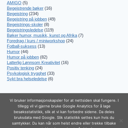
AMIGO
(5)
Begeistrende bøker
(16)
Begeistring
(234)
Begeistring på jobben
(49)
Begeistrings-skoler
(8)
Begeistringsledelse
(119)
Bøker humor, musikk, kunst og Afrika
(7)
Foredrag / kurs / miniworkshop
(24)
Fotball-suksess
(13)
Humor
(44)
Humor på jobben
(82)
Latterlig Lønnsom Kreativitet
(16)
Positiv tenking
(24)
Psykologisk trygghet
(33)
Sykt bra helseledelse
(6)
Vi bruker informasjonskapsler for at nettsiden skal fungere. I
tillegg vil vi gjerne bruke Google Analytics for å lage
besøksstatistikk, slik at vi kan forbedre sidene. Da deles
© 2026 Begeistring.no! – Melhus
Trekk
bruksdata med Google. Slik statistikk settes kun hvis du
Communication as Org.nr 988 399 019 –
tilbake
samtykker. Du kan når som helst endre eller trekke tilbake
Tel. +47 920 555 88