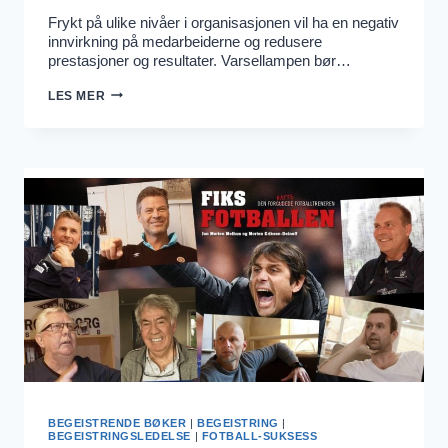
Frykt på ulike nivåer i organisasjonen vil ha en negativ
innvirkning på medarbeiderne og redusere
prestasjoner og resultater. Varsellampen bør…
8
LES MER
TEGN
PÅ
FRYKT
I
ORGANISASJONEN
DIN
BEGEISTRENDE BØKER
|
BEGEISTRING
|
BEGEISTRINGSLEDELSE
|
FOTBALL-SUKSESS