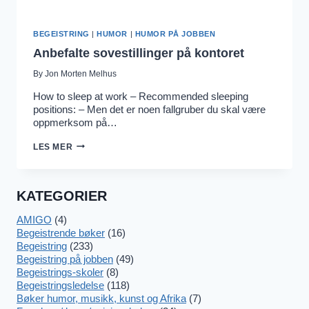
BEGEISTRING
|
HUMOR
|
HUMOR PÅ JOBBEN
Anbefalte sovestillinger på kontoret
By
Jon Morten Melhus
How to sleep at work – Recommended sleeping
positions: – Men det er noen fallgruber du skal være
oppmerksom på…
ANBEFALTE
LES MER
SOVESTILLINGER
PÅ
KONTORET
KATEGORIER
AMIGO
(4)
Begeistrende bøker
(16)
Begeistring
(233)
Begeistring på jobben
(49)
Begeistrings-skoler
(8)
Begeistringsledelse
(118)
Bøker humor, musikk, kunst og Afrika
(7)