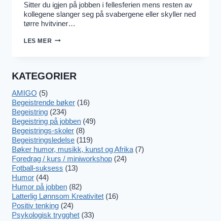
Sitter du igjen på jobben i fellesferien mens resten av
kollegene slanger seg på svabergene eller skyller ned
tørre hvitviner…
JULI
LES MER
–
ÅRETS
BESTE
JOBBEMÅNED!
KATEGORIER
AMIGO
(5)
Begeistrende bøker
(16)
Begeistring
(234)
Begeistring på jobben
(49)
Begeistrings-skoler
(8)
Begeistringsledelse
(119)
Bøker humor, musikk, kunst og Afrika
(7)
Foredrag / kurs / miniworkshop
(24)
Fotball-suksess
(13)
Humor
(44)
Humor på jobben
(82)
Latterlig Lønnsom Kreativitet
(16)
Positiv tenking
(24)
Psykologisk trygghet
(33)