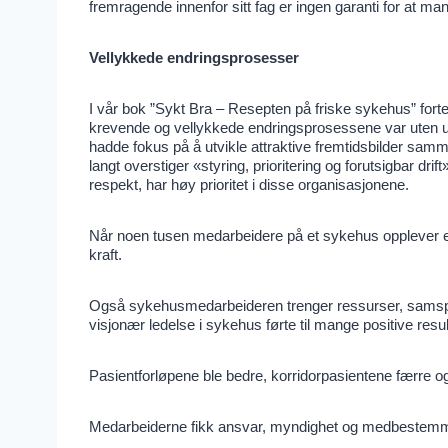
fremragende innenfor sitt fag er ingen garanti for at man
Vellykkede endringsprosesser
I vår bok ”Sykt Bra – Resepten på friske sykehus” fortel
krevende og vellykkede endringsprosessene var uten u
hadde fokus på å utvikle attraktive fremtidsbilder sam
langt overstiger «styring, prioritering og forutsigbar d
respekt, har høy prioritet i disse organisasjonene.
Når noen tusen medarbeidere på et sykehus opplever 
kraft.
Også sykehusmedarbeideren trenger ressurser, samspill
visjonær ledelse i sykehus førte til mange positive resul
Pasientforløpene ble bedre, korridorpasientene færre og
Medarbeiderne fikk ansvar, myndighet og medbestemmel