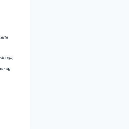
serte
tring»,
ien og