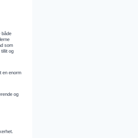
e både
derne
rad som
llit og
t en enorm
erende og
kerhet.