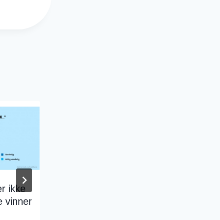
r ikke
Kontor-matematikk
 vinner
By
Jon Morten Melhus