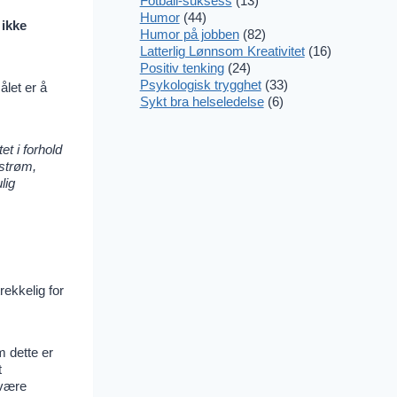
Fotball-suksess
(13)
Humor
(44)
 ikke
Humor på jobben
(82)
Latterlig Lønnsom Kreativitet
(16)
Positiv tenking
(24)
Psykologisk trygghet
(33)
let er å
Sykt bra helseledelse
(6)
et i forhold
tstrøm,
lig
rekkelig for
 dette er
t
 være