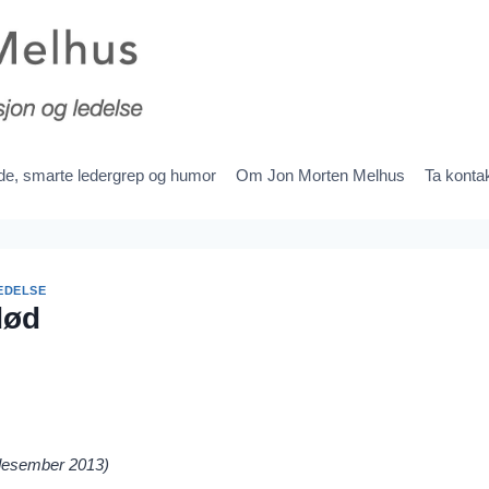
ede, smarte ledergrep og humor
Om Jon Morten Melhus
Ta konta
EDELSE
død
 desember 2013)