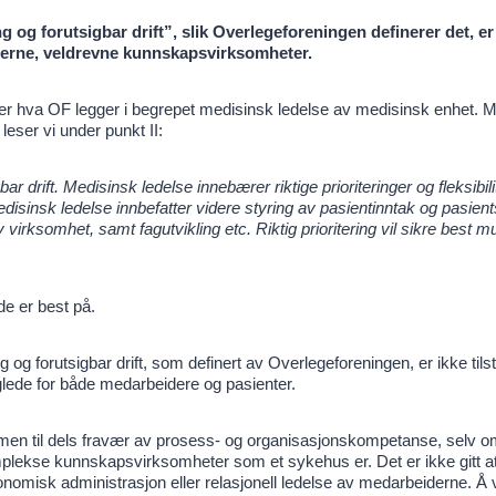
g og forutsigbar drift”, slik Overlegeforeningen definerer det, er
moderne, veldrevne kunnskapsvirksomheter.
r hva OF legger i begrepet medisinsk ledelse av medisinsk enhet. Må
 leser vi under punkt II:
ar drift. Medisinsk ledelse innebærer riktige prioriteringer og fleksibilit
disinsk ledelse innbefatter videre styring av pasientinntak og pasien
v virksomhet, samt fagutvikling etc. Riktig prioritering vil sikre best mu
de er best på.
og forutsigbar drift, som definert av Overlegeforeningen, er ikke tilst
l glede for både medarbeidere og pasienter.
n til dels fravær av prosess- og organisasjonskompetanse, selv om
mplekse kunnskapsvirksomheter som et sykehus er. Det er ikke gitt a
konomisk administrasjon eller relasjonell ledelse av medarbeiderne. Å