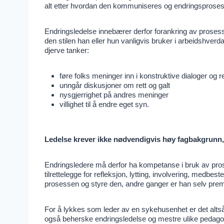
alt etter hvordan den kommuniseres og endringsprose
Endringsledelse innebærer derfor forankring av prosesse
den stilen han eller hun vanligvis bruker i arbeidshverd
djerve tanker:
føre folks meninger inn i konstruktive dialoger og r
unngår diskusjoner om rett og galt
nysgjerrighet på andres meninger
villighet til å endre eget syn.
Ledelse krever ikke nødvendigvis høy fagbakgrunn, 
Endringsledere må derfor ha kompetanse i bruk av pr
tilrettelegge for refleksjon, lytting, involvering, med
prosessen og styre den, andre ganger er han selv prem
For å lykkes som leder av en sykehusenhet er det altså
også beherske endringsledelse og mestre ulike pedagogi