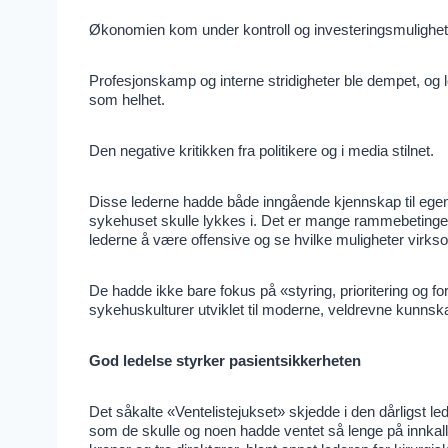
Økonomien kom under kontroll og investeringsmulighete
Profesjonskamp og interne stridigheter ble dempet, og le
som helhet.
Den negative kritikken fra politikere og i media stilnet.
Disse lederne hadde både inngående kjennskap til egen
sykehuset skulle lykkes i. Det er mange rammebetingelse
lederne å være offensive og se hvilke muligheter vir
De hadde ikke bare fokus på «styring, prioritering og fo
sykehuskulturer utviklet til moderne, veldrevne kunns
God ledelse styrker pasientsikkerheten
Det såkalte «Ventelistejukset» skjedde i den dårligst l
som de skulle og noen hadde ventet så lenge på innkalli