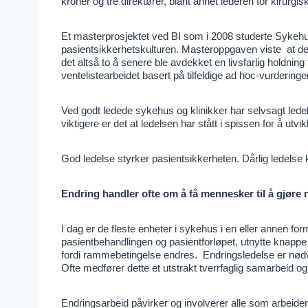
kroner og tre direktører, blant annet lederen for kirurg
Et masterprosjektet ved BI som i 2008 studerte Sykehu
pasientsikkerhetskulturen. Masteroppgaven viste at den 
det altså to å senere ble avdekket en livsfarlig holdning
ventelistearbeidet basert på tilfeldige ad hoc-vurdering
Ved godt ledede sykehus og klinikker har selvsagt ledel
viktigere er det at ledelsen har stått i spissen for å utv
God ledelse styrker pasientsikkerheten. Dårlig ledelse k
Endring handler ofte om å få mennesker til å gjøre no
I dag er de fleste enheter i sykehus i en eller annen f
pasientbehandlingen og pasientforløpet, utnytte knappe
fordi rammebetingelse endres. Endringsledelse er nødv
Ofte medfører dette et utstrakt tverrfaglig samarbeid
Endringsarbeid påvirker og involverer alle som arbeid