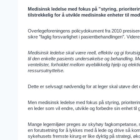
Medisinsk ledelse med fokus på ”styring, prioriterin
tilstrekkelig for å utvikle medisinske enheter til 
Overlegeforeningens policydokument fra 2010 presisere
sikre ”faglig forsvarlighet i pasientbehandlingen”. Videre
Medisinsk ledelse skal være reell, effektiv og gi forutsigb
til den enkelte pasients undersøkelse og behandling. Me
ventelister, forholdet mellom øyeblikkelig hjelp og elekti
ressursutnyttelse.
Dette er selvsagt nødvendig for at leger skal utøve det 
Men medisinsk ledelse med fokus på styring, prioritering 
en leder som vil endre, utvikle og forbedre sin enhet ti
Mange legemiljøer preges av skyhøy fagkompetanse, me
en forutsetning for å lykkes med å lede og drive så ko
sykehusets fremste kirurg er like dyktig på strategi, ø