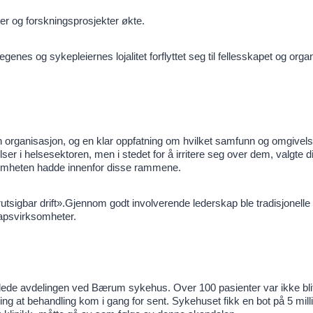
r og forskningsprosjekter økte.
genes og sykepleiernes lojalitet forflyttet seg til fellesskapet og org
 organisasjon, og en klar oppfatning om hvilket samfunn og omgivels
r i helsesektoren, men i stedet for å irritere seg over dem, valgte d
ksomheten hadde innenfor disse rammene.
rutsigbar drift».Gjennom godt involverende lederskap ble tradisjonelle
kapsvirksomheter.
edede avdelingen ved Bærum sykehus. Over 100 pasienter var ikke blit
ng at behandling kom i gang for sent. Sykehuset fikk en bot på 5 mill