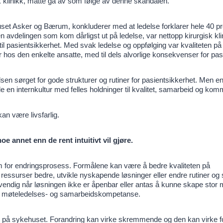
isk klinikk, måtte gå av som følge av denne skandalen.
set Asker og Bærum, konkluderer med at ledelse forklarer hele 40 p
avdelingen som kom dårligst ut på ledelse, var nettopp kirurgisk kli
 til pasientsikkerhet. Med svak ledelse og oppfølging var kvaliteten på
er hos den enkelte ansatte, med til dels alvorlige konsekvenser for pas
sen sørget for gode strukturer og rutiner for pasientsikkerhet. Men e
ikle en internkultur med felles holdninger til kvalitet, samarbeid og ko
an være livsfarlig.
e annet enn de rent intuitivt vil gjøre.
orm for endringsprosess. Formålene kan være å bedre kvaliteten på
 ressurser bedre, utvikle nyskapende løsninger eller endre rutiner og
endig når løsningen ikke er åpenbar eller antas å kunne skape stor 
 og møteledelses- og samarbeidskompetanse.
er på sykehuset. Forandring kan virke skremmende og den kan virke f