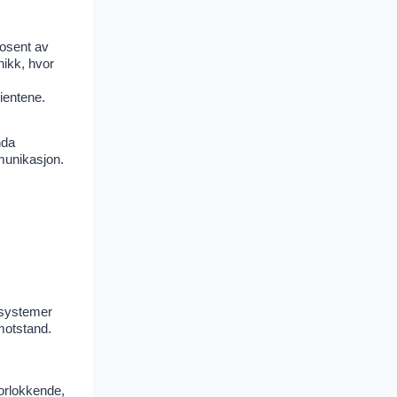
rosent av
nikk, hvor
ientene.
nda
mmunikasjon.
 systemer
motstand.
orlokkende,