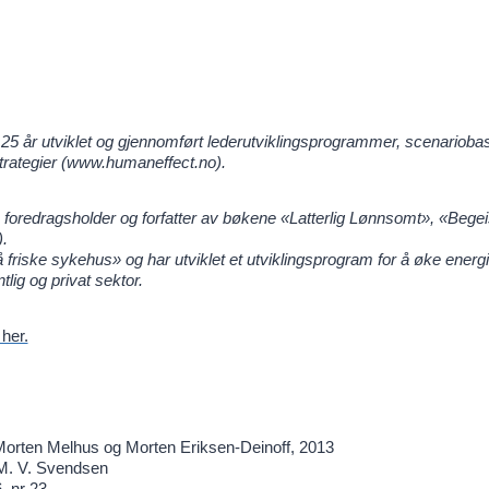
5 år utviklet og gjennomført lederutviklingsprogrammer, scenarioba
strategier (www.humaneffect.no).
oredragsholder og forfatter av bøkene «Latterlig Lønnsomt», «Begeis
.
riske sykehus» og har utviklet et utviklingsprogram for å øke energ
tlig og privat sektor.
her.
Morten Melhus og Morten Eriksen-Deinoff, 2013
 M. V. Svendsen
, nr 23