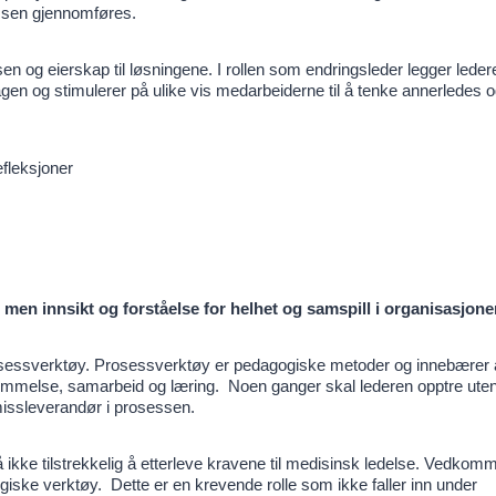
ssen gjennomføres.
n og eierskap til løsningene. I rollen som endringsleder legger lede
agen og stimulerer på ulike vis medarbeiderne til å tenke annerledes 
efleksjoner
men innsikt og forståelse for helhet og samspill i organisasjone
osessverktøy. Prosessverktøy er pedagogiske metoder og innebærer 
bestemmelse, samarbeid og læring. Noen ganger skal lederen opptre uten
issleverandør i prosessen.
 ikke tilstrekkelig å etterleve kravene til medisinsk ledelse. Vedko
ske verktøy. Dette er en krevende rolle som ikke faller inn under