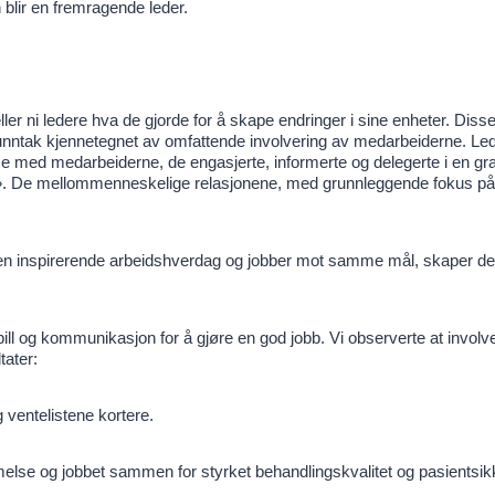
 blir en fremragende leder.
ler ni ledere hva de gjorde for å skape endringer i sine enheter. Diss
nntak kjennetegnet av omfattende involvering av medarbeiderne. Le
me med medarbeiderne, de engasjerte, informerte og delegerte i en g
rift». De mellommenneskelige relasjonene, med grunnleggende fokus på ti
en inspirerende arbeidshverdag og jobber mot samme mål, skaper de
 og kommunikasjon for å gjøre en god jobb. Vi observerte at involv
tater:
 ventelistene kortere.
se og jobbet sammen for styrket behandlingskvalitet og pasientsik