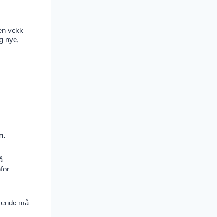
ren vekk
og nye,
n.
å
for
mmende må