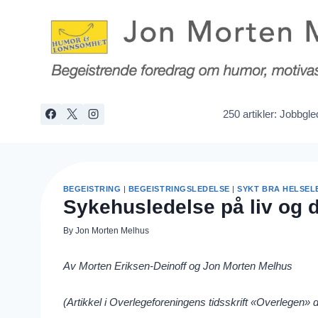
Skip
to
content
250 artikler: Jobbgl
BEGEISTRING
|
BEGEISTRINGSLEDELSE
|
SYKT BRA HELSEL
Sykehusledelse på liv og 
By
Jon Morten Melhus
Av Morten Eriksen-Deinoff og Jon Morten Melhus
(Artikkel i Overlegeforeningens tidsskrift «Overlegen»