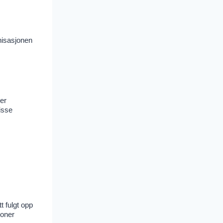
anisasjonen
er
isse
t fulgt opp
ioner