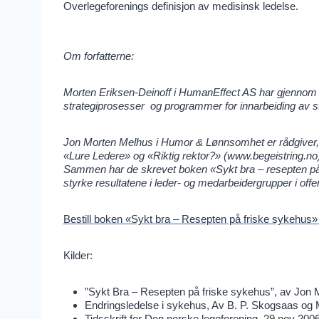
Overlegeforenings definisjon av medisinsk ledelse.
Om forfatterne:
Morten Eriksen-Deinoff i HumanEffect AS har gjennom 2
strategiprosesser og programmer for innarbeiding av 
Jon Morten Melhus i Humor & Lønnsomhet er rådgiver, f
«Lure Ledere» og «Riktig rektor?» (www.begeistring.no)
Sammen har de skrevet boken «Sykt bra – resepten på f
styrke resultatene i leder- og medarbeidergrupper i offen
Bestill boken «Sykt bra – Resepten på friske sykehus» 
Kilder:
”Sykt Bra – Resepten på friske sykehus”, av Jon 
Endringsledelse i sykehus, Av B. P. Skogsaas og
Tidsskrift for Den norske legeforening, 29.nov 2006