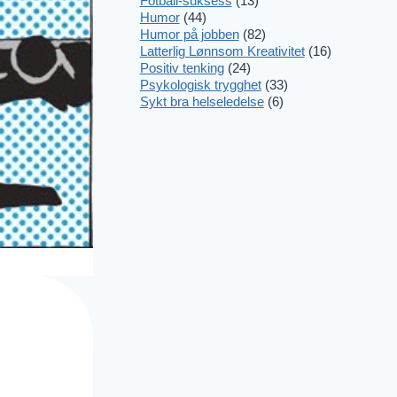
Fotball-suksess
(13)
Humor
(44)
Humor på jobben
(82)
Latterlig Lønnsom Kreativitet
(16)
Positiv tenking
(24)
Psykologisk trygghet
(33)
Sykt bra helseledelse
(6)