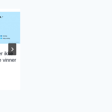
r ikke
Kontor-matematikk
 vinner
By
Jon Morten Melhus