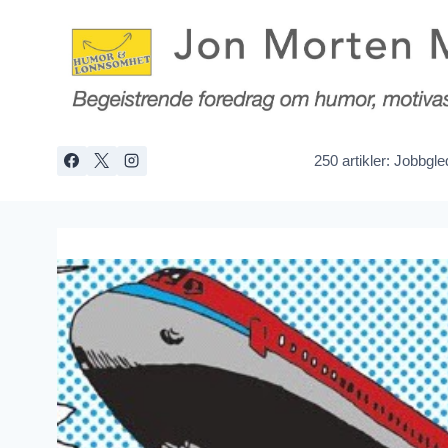
Skip
to
content
250 artikler: Jobbgl