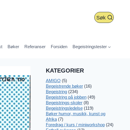
Søk
kt
Bøker
Referanser
Forsiden
Begeistringstester
KATEGORIER
AMIGO
(5)
Begeistrende bøker
(16)
Begeistring
(234)
Begeistring på jobben
(49)
Begeistrings-skoler
(8)
Begeistringsledelse
(119)
Bøker humor, musikk, kunst og
Afrika
(7)
Foredrag / kurs / miniworkshop
(24)