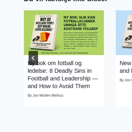
R-
Ny bok om fotball og
New 
ledelse: 8 Deadly Sins in
and 
Football and Leadership —
By
Jon 
and How to Avoid Them
By
Jon Morten Melhus