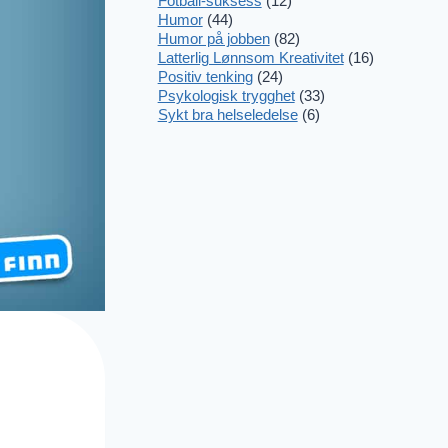
Fotball-suksess
(12)
Humor
(44)
Humor på jobben
(82)
Latterlig Lønnsom Kreativitet
(16)
Positiv tenking
(24)
Psykologisk trygghet
(33)
Sykt bra helseledelse
(6)