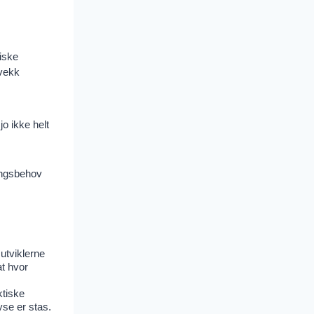
iske
 vekk
jo ikke helt
ningsbehov
utviklerne
t hvor
ktiske
se er stas.