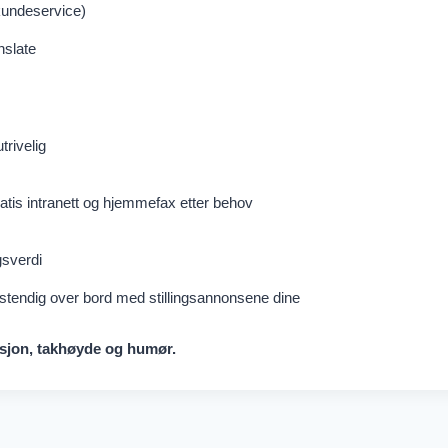
kundeservice)
nslate
trivelig
gratis intranett og hjemmefax etter behov
sverdi
stendig over bord med stillingsannonsene dine
isjon, takhøyde og humør.