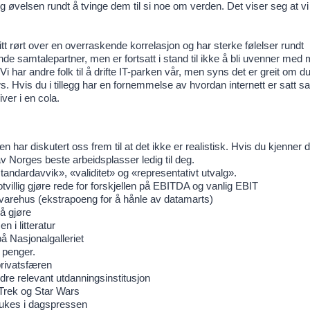
g øvelsen rundt å tvinge dem til si noe om verden. Det viser seg at vi
litt rørt over en overraskende korrelasjon og har sterke følelser rundt
de samtalepartner, men er fortsatt i stand til ikke å bli uvenner me
har andre folk til å drifte IT-parken vår, men syns det er greit om du
ows. Hvis du i tillegg har en fornemmelse av hvordan internett er satt
ver i en cola.
n har diskutert oss frem til at det ikke er realistisk. Hvis du kjenner d
 Norges beste arbeidsplasser ledig til deg.
andardavvik», «validitet» og «representativt utvalg».
illig gjøre rede for forskjellen på EBITDA og vanlig EBIT
varehus (ekstrapoeng for å hånle av datamarts)
å gjøre
 i litteratur
på Nasjonalgalleriet
r penger.
privatsfæren
dre relevant utdanningsinstitusjon
 Trek og Star Wars
brukes i dagspressen