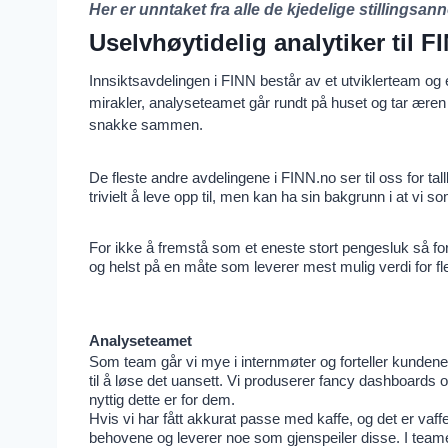
Her er unntaket fra alle de kjedelige stillingsa
Uselvhøytidelig analytiker til 
Innsiktsavdelingen i FINN består av et utviklerteam og 
mirakler, analyseteamet går rundt på huset og tar æren 
snakke sammen.
De fleste andre avdelingene i FINN.no ser til oss for tall
trivielt å leve opp til, men kan ha sin bakgrunn i at vi
For ikke å fremstå som et eneste stort pengesluk så for
og helst på en måte som leverer mest mulig verdi for fle
Analyseteamet
Som team går vi mye i internmøter og forteller kundene v
til å løse det uansett. Vi produserer fancy dashboards
nyttig dette er for dem.
Hvis vi har fått akkurat passe med kaffe, og det er vaff
behovene og leverer noe som gjenspeiler disse. I team