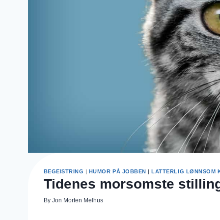
BEGEISTRING
|
HUMOR PÅ JOBBEN
|
LATTERLIG LØNNSOM K
Tidenes morsomste stilli
By
Jon Morten Melhus