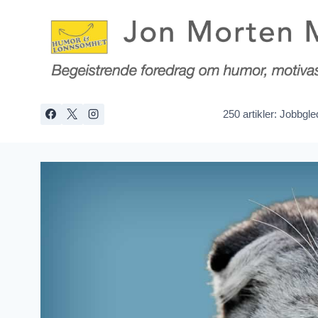
Skip
to
content
250 artikler: Jobbgl