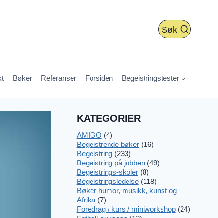
Søk
kt
Bøker
Referanser
Forsiden
Begeistringstester
KATEGORIER
AMIGO
(4)
Begeistrende bøker
(16)
Begeistring
(233)
Begeistring på jobben
(49)
Begeistrings-skoler
(8)
Begeistringsledelse
(118)
Bøker humor, musikk, kunst og
Afrika
(7)
Foredrag / kurs / miniworkshop
(24)