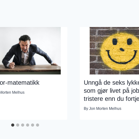
or-matematikk
Unngå de seks lykk
som gjør livet på jo
Morten Melhus
tristere enn du fortj
By
Jon Morten Melhus