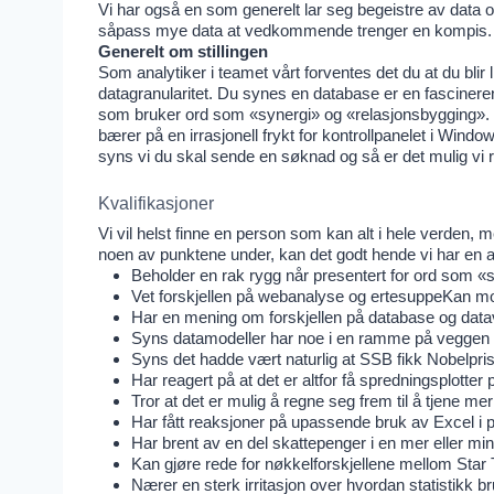
Vi har også en som generelt lar seg begeistre av data o
såpass mye data at vedkommende trenger en kompis.
Generelt om stillingen
Som analytiker i teamet vårt forventes det du at du blir 
datagranularitet. Du synes en database er en fascineren
som bruker ord som «synergi» og «relasjonsbygging». Vi 
bærer på en irrasjonell frykt for kontrollpanelet i Wind
syns vi du skal sende en søknad og så er det mulig vi ri
Kvalifikasjoner
Vi vil helst finne en person som kan alt i hele verden, me
noen av punktene under, kan det godt hende vi har en av
Beholder en rak rygg når presentert for ord som «st
Vet forskjellen på webanalyse og ertesuppeKan motv
Har en mening om forskjellen på database og data
Syns datamodeller har noe i en ramme på veggen 
Syns det hadde vært naturlig at SSB fikk Nobelprisen
Har reagert på at det er altfor få spredningsplotter 
Tror at det er mulig å regne seg frem til å tjene me
Har fått reaksjoner på upassende bruk av Excel i 
Har brent av en del skattepenger i en mer eller min
Kan gjøre rede for nøkkelforskjellene mellom Star
Nærer en sterk irritasjon over hvordan statistikk 