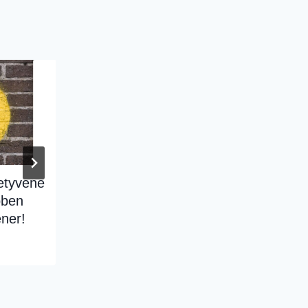
etyvene
SKREDDERSYDD LEDER-
bben
WORKSHOP MED JON
ener!
MORTEN MELHUS
By
Jon Morten Melhus