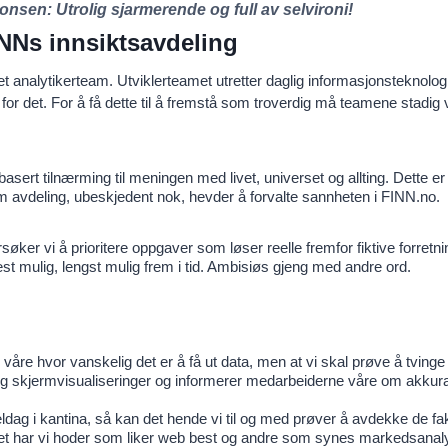
nnonsen:
Utrolig sjarmerende og full av selvironi!
FINNs innsiktsavdeling
et analytikerteam. Utviklerteamet utretter daglig informasjonsteknolog
for det. For å få dette til å fremstå som troverdig må teamene stadig
basert tilnærming til meningen med livet, universet og allting. Dette er 
 som avdeling, ubeskjedent nok, hevder å forvalte sannheten i FINN.no.
søker vi å prioritere oppgaver som løser reelle fremfor fiktive forret
st mulig, lengst mulig frem i tid. Ambisiøs gjeng med andre ord.
åre hvor vanskelig det er å få ut data, men at vi skal prøve å tvinge 
 og skjermvisualiseringer og informerer medarbeiderne våre om akkura
eldag i kantina, så kan det hende vi til og med prøver å avdekke de fa
et har vi hoder som liker web best og andre som synes markedsanaly