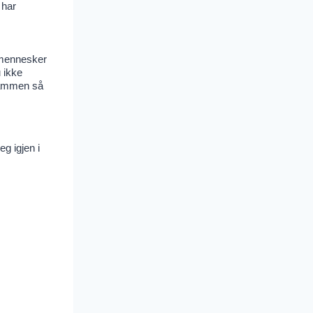
 har
d mennesker
 ikke
 sammen så
eg igjen i