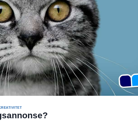
REATIVITET
ngsannonse?