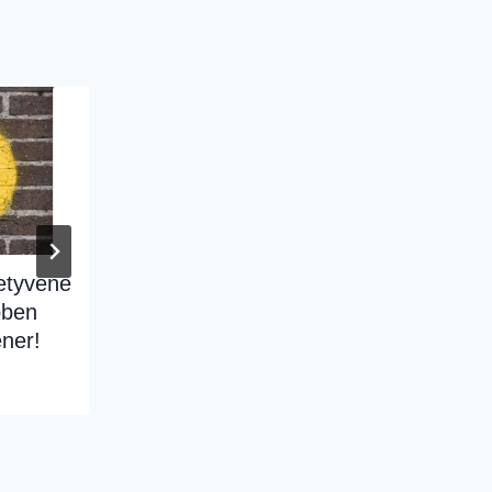
etyvene
SKREDDERSYDD LEDER-
bben
WORKSHOP MED JON
ener!
MORTEN MELHUS
By
Jon Morten Melhus