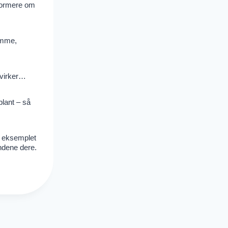
nformere om
ømme,
 virker…
blant – så
e eksemplet
ndene dere.