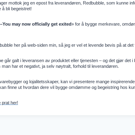
en dager mottok jeg en epost fra leverandøren, Redbubble, som kunne i
å bli begeistret!
–You may now officially get exited
» for å bygge merkevare, omd
ubble her på web-siden min, så jeg er vel et levende bevis på at det
går galt i leveransen av produktet eller tjenesten – og det gjør det i 
m man har et negativt, ja selv nøytralt, forhold til leverandøren.
arebygger og lojalitetsskaper, kan vi presentere mange inspirerend
kan finne ut hvordan dere vil bygge omdømme og begeistring hos ku
 prat her!