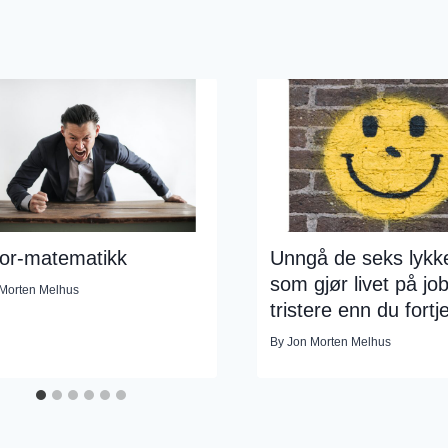
or-matematikk
Unngå de seks lykk
som gjør livet på jo
Morten Melhus
tristere enn du fortj
By
Jon Morten Melhus