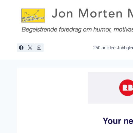
Skip
to
content
250 artikler: Jobbgl