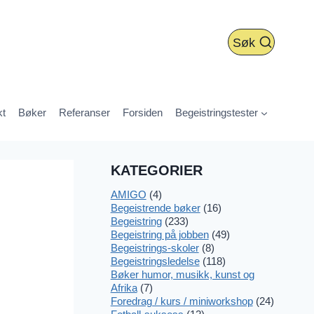
Søk
kt
Bøker
Referanser
Forsiden
Begeistringstester
KATEGORIER
AMIGO
(4)
Begeistrende bøker
(16)
Begeistring
(233)
Begeistring på jobben
(49)
Begeistrings-skoler
(8)
Begeistringsledelse
(118)
Bøker humor, musikk, kunst og
Afrika
(7)
Foredrag / kurs / miniworkshop
(24)