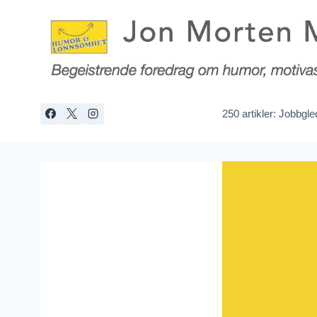
Skip
to
content
250 artikler: Jobbgl