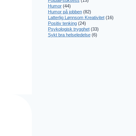
Fotball-suksess
(13)
Humor
(44)
Humor på jobben
(82)
Latterlig Lønnsom Kreativitet
(16)
Positiv tenking
(24)
Psykologisk trygghet
(33)
Sykt bra helseledelse
(6)