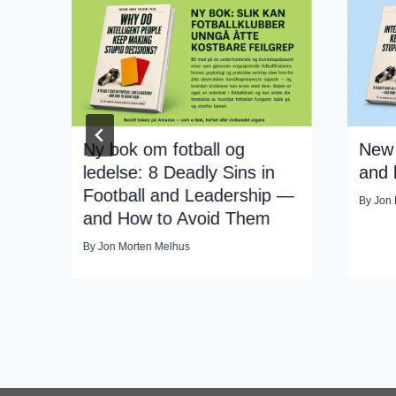
R-
Ny bok om fotball og
New 
ledelse: 8 Deadly Sins in
and 
Football and Leadership —
By
Jon 
and How to Avoid Them
By
Jon Morten Melhus