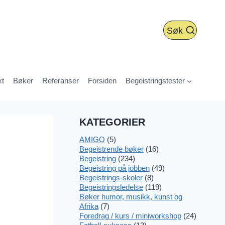
Søk
kt
Bøker
Referanser
Forsiden
Begeistringstester
KATEGORIER
AMIGO
(5)
Begeistrende bøker
(16)
Begeistring
(234)
Begeistring på jobben
(49)
Begeistrings-skoler
(8)
Begeistringsledelse
(119)
Bøker humor, musikk, kunst og
Afrika
(7)
Foredrag / kurs / miniworkshop
(24)