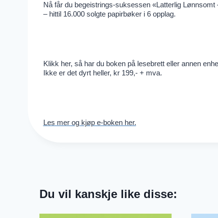
Nå får du begeistrings-suksessen «Latterlig Lønnsom
– hittil 16.000 solgte papirbøker i 6 opplag.
Klikk her, så har du boken på lesebrett eller annen enhet
Ikke er det dyrt heller, kr 199,- + mva.
Les mer og kjøp e-boken her.
Du vil kanskje like disse: