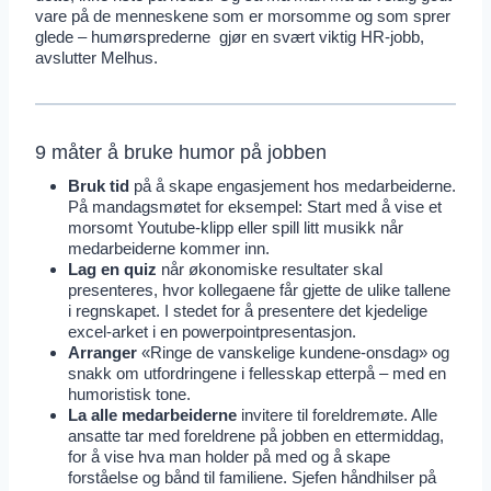
vare på de menneskene som er morsomme og som sprer
glede – humørsprederne gjør en svært viktig HR-jobb,
avslutter Melhus.
9 måter å bruke humor på jobben
Bruk tid
på å skape engasjement hos medarbeiderne.
På mandagsmøtet for eksempel: Start med å vise et
morsomt Youtube-klipp eller spill litt musikk når
medarbeiderne kommer inn.
Lag en quiz
når økonomiske resultater skal
presenteres, hvor kollegaene får gjette de ulike tallene
i regnskapet. I stedet for å presentere det kjedelige
excel-arket i en powerpointpresentasjon.
Arranger
«Ringe de vanskelige kundene-onsdag» og
snakk om utfordringene i fellesskap etterpå – med en
humoristisk tone.
La alle medarbeiderne
invitere til foreldremøte. Alle
ansatte tar med foreldrene på jobben en ettermiddag,
for å vise hva man holder på med og å skape
forståelse og bånd til familiene. Sjefen håndhilser på