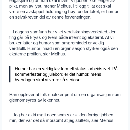
engasjere og at man skal trives. Vi jobber ikke lenger av
plikt, men av lyst, mener Melhus. I tillegg til at det skal
være en avslappet holdning og høyt under taket, er humor
en selvskreven del av denne forventningen.
– I dagens samfunn har vi et verdiskapingsverksted, der
ting går på kryss og tvers både internt og eksternt. At vi
bruker latter og humor som smøremiddel er veldig
verdifullt. Humor innad i en organisasjon styrker også den
eksterne profilen, sier Melhus.
Humor har en veldig lav formell statusi arbeidslivet. På
sommerfester og julebord er det humor, mens i
hverdagen skal vi være så seriøse.
Han opplever at folk snakker pent om en organisasjon som
gjennomsyres av lekenhet.
– Jeg har aldri møtt noen som sier «i den forrige jobben
min, der var det så morsomt at jeg sluttet», sier Melhus.