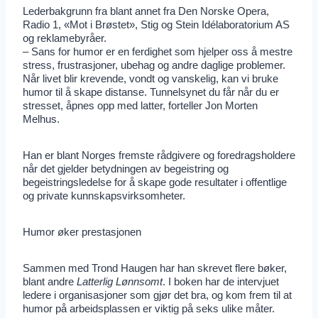
Lederbakgrunn fra blant annet fra Den Norske Opera,
Radio 1, «Mot i Brøstet», Stig og Stein Idélaboratorium AS
og reklamebyråer.
– Sans for humor er en ferdighet som hjelper oss å mestre
stress, frustrasjoner, ubehag og andre daglige problemer.
Når livet blir krevende, vondt og vanskelig, kan vi bruke
humor til å skape distanse. Tunnelsynet du får når du er
stresset, åpnes opp med latter, forteller Jon Morten
Melhus.
Han er blant Norges fremste rådgivere og foredragsholdere
når det gjelder betydningen av begeistring og
begeistringsledelse for å skape gode resultater i offentlige
og private kunnskapsvirksomheter.
Humor øker prestasjonen
Sammen med Trond Haugen har han skrevet flere bøker,
blant andre
Latterlig Lønnsomt
. I boken har de intervjuet
ledere i organisasjoner som gjør det bra, og kom frem til at
humor på arbeidsplassen er viktig på seks ulike måter.