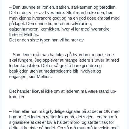
– Den usunne er ironien, satiren, sarkasmen og parodien.
Det er der vi ler
av
hverandre. Skal man bruke den, bør
man kjenne hverandre godt og ha en god dose empati med
på laget. Den sunne humoren er selvironien,
galgenhumoren, komikken, hvor vi ler
med
hverandre,
forteller Melhus.
Det er den siste typen han vil ha mer av.
– Som leder må man ha fokus på hvordan menneskene
skal fungere. Jeg opplever at mange ledere slurver litt med
lederskapsbiten. Det er så greit å bare gi ordre og
beskjeder, uten at medarbeiderne blir involvert og
engasjert, sier Melhus.
Det handler likevel ikke om at lederen må være stand up-
komiker.
– Han eller hun må gi tydelige signaler på at det er OK med
humor. Det lederen setter fokus på, det skjer. Lederen må
signalisere at det er lov å ha det moro, og støtte tiltak for
dette, ikke riste på hodet. Og så må man må ta veldig godt