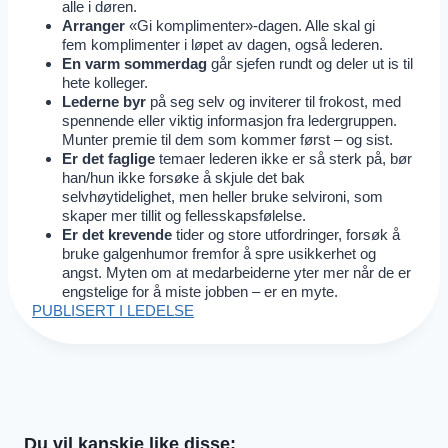
alle i døren.
Arranger
«Gi komplimenter»-dagen. Alle skal gi
fem komplimenter i løpet av dagen, også lederen.
En varm sommerdag
går sjefen rundt og deler ut is til
hete kolleger.
Lederne byr
på seg selv og inviterer til frokost, med
spennende eller viktig informasjon fra ledergruppen.
Munter premie til dem som kommer først – og sist.
Er det faglige
temaer lederen ikke er så sterk på, bør
han/hun ikke forsøke å skjule det bak
selvhøytidelighet, men heller bruke selvironi, som
skaper mer tillit og fellesskapsfølelse.
Er det krevende
tider og store utfordringer, forsøk å
bruke galgenhumor fremfor å spre usikkerhet og
angst. Myten om at medarbeiderne yter mer når de er
engstelige for å miste jobben – er en myte.
PUBLISERT I LEDELSE
Du vil kanskje like disse: