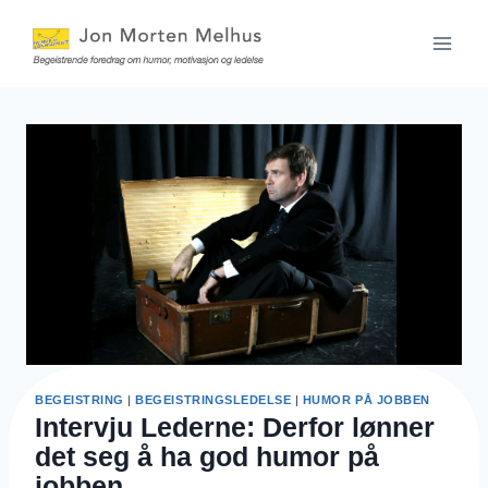
Skip
to
content
BEGEISTRING
|
BEGEISTRINGSLEDELSE
|
HUMOR PÅ JOBBEN
Intervju Lederne: Derfor lønner
det seg å ha god humor på
jobben