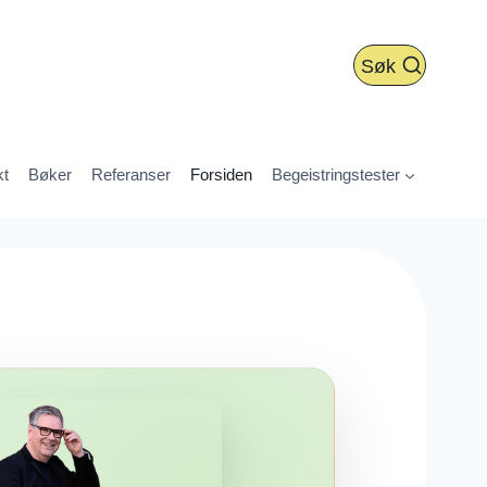
Søk
kt
Bøker
Referanser
Forsiden
Begeistringstester