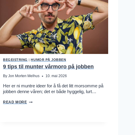
N
D
E
L
E
D
E
R
S
T
Ø
T
T
BEGEISTRING
|
HUMOR PÅ JOBBEN
E
:
9 tips til munter vårmoro på jobben
J
O
By
Jon Morten Melhus
10. mai 2026
N
M
Her er ni muntre ideer for å få det litt morsomme på
O
jobben denne våren; det er både hyggelig, lurt…
R
T
9
E
READ MORE
T
N
I
M
P
E
S
L
T
H
I
U
L
S