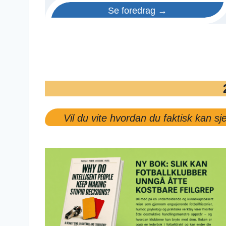
Se foredrag →
Vil du vite hvordan du faktisk kan 