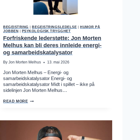
BEGEISTRING
|
BEGEISTRINGSLEDELSE
|
HUMOR PÅ
JOBBEN
|
PSYKOLOGISK TRYGGHET
Forfriskende lederstøtte: Jon Morten
Melhus kan bli deres innleide energi-
og samarbeidskatalysator
By
Jon Morten Melhus
13. mai 2026
Jon Morten Melhus – Energi- og
samarbeidskatalysator Energi- og
samarbeidskatalysator Midt i spillet – ikke på
sidelinjen Jon Morten Melhus…
F
READ MORE
O
R
F
R
I
S
K
E