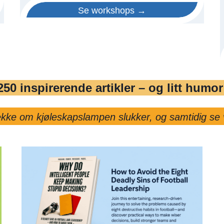
Se workshops →
250 inspirerende artikler – og litt humor
sjekke om kjøleskapslampen slukker, og samtidig se