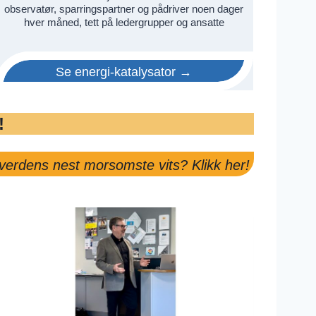
observatør, sparringspartner og pådriver noen dager
hver måned, tett på ledergrupper og ansatte
Se energi-katalysator →
!
 verdens nest morsomste vits? Klikk her!