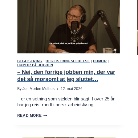
O
O
T
B
A
L
L
A
N
D
L
E
A
BEGEISTRING
|
BEGEISTRINGSLEDELSE
|
HUMOR
|
D
HUMOR PÅ JOBBEN
E
– Nei, den forrige jobben min, der var
R
S
det så morsomt at jeg sluttet…
H
I
By
Jon Morten Melhus
12. mai 2026
P
– er en setning som sjelden blir sagt. I over 25 år
har jeg reist rundt i norsk arbeidsliv og…
–
READ MORE
N
E
I
,
D