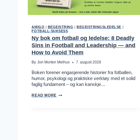
AMIGO
|
BEGEISTRING
|
BEGEISTRINGSLEDELSE
|
FOTBALL-SUKSESS
Ny bok om fotball og ledelse: 8 Deadly
Sins in Football and Leadership — and
How to Avoid Them
By
Jon Morten Melhus
7. august 2026
Boken forener engasjerende historier fra fotballen,
humor, psykologi og praktiske verktøy med et solid
faglig fundament – og kan kanskje…
N
READ MORE
Y
B
O
K
O
M
F
O
T