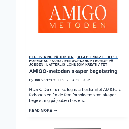
B
A
L
L
O
G
L
E
D
E
L
S
E
:
BEGEISTRING PÅ JOBBEN
|
BEGEISTRINGSLEDELSE
|
FOREDRAG / KURS / MINIWORKSHOP
|
HUMOR PÅ
8
JOBBEN
|
LATTERLIG LØNNSOM KREATIVITET
D
E
AMIGO-metoden skaper begeistring
A
D
By
Jon Morten Melhus
13. mai 2026
L
Y
HUSK: Du er din kollegas arbeidsmiljø! AMIGO er
S
forkortelsen for de fem forholdene som skaper
I
begeistring på jobben hos en…
N
S
I
A
READ MORE
N
M
F
I
O
G
O
O