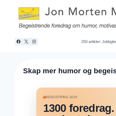
Skip
to
content
250 artikler: Jobbgl
Skap mer humor og begeist
BEGEISTRING 2026
1300 foredrag. 