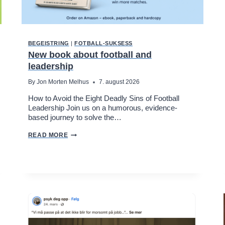
BEGEISTRING
|
FOTBALL-SUKSESS
New book about football and
leadership
By
Jon Morten Melhus
7. august 2026
How to Avoid the Eight Deadly Sins of Football
Leadership Join us on a humorous, evidence-
based journey to solve the…
N
READ MORE
E
W
B
O
O
K
A
B
O
U
T
F