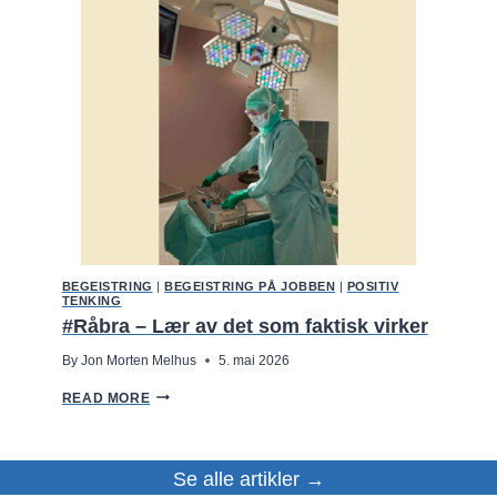
E
N
F
O
R
R
I
G
E
J
O
B
B
E
N
M
I
BEGEISTRING
|
BEGEISTRING PÅ JOBBEN
|
POSITIV
N
TENKING
,
#Råbra – Lær av det som faktisk virker
D
E
By
Jon Morten Melhus
5. mai 2026
R
V
#
A
READ MORE
R
R
Å
D
B
E
R
T
Se alle artikler →
A
S
–
Å