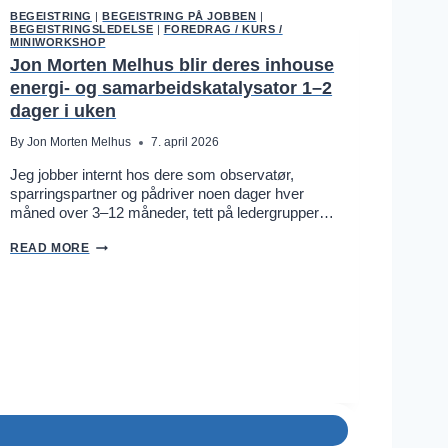
M
K
BEGEISTRING
|
BEGEISTRING PÅ JOBBEN
|
U
A
BEGEISTRINGSLEDELSE
|
FOREDRAG / KURS /
N
N
MINIWORKSHOP
T
B
Jon Morten Melhus blir deres inhouse
E
L
R
I
energi- og samarbeidskatalysator 1–2
V
D
dager i uken
Å
E
R
R
M
By
Jon Morten Melhus
7. april 2026
E
O
S
R
Jeg jobber internt hos dere som observatør,
I
O
N
sparringspartner og pådriver noen dager hver
P
N
måned over 3–12 måneder, tett på ledergrupper…
Å
L
J
E
J
O
READ MORE
I
O
B
D
N
B
E
M
E
E
O
N
N
R
E
T
R
E
G
N
I
M
-
E
O
L
G
H
S
U
A