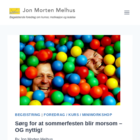
Skip
to
content
BEGEISTRING
|
FOREDRAG / KURS / MINIWORKSHOP
Sørg for at sommerfesten blir morsom –
OG nyttig!
By
Jon Morten Melhus