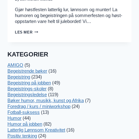
Gjør høstfesten latterlig lur, lønnsom og munter! La
humoren og begeistringen på sommerfesten og høst-
oppstarten vare helt til julebordet! Vi…
SØRG
LES MER
FOR
AT SOMMERFESTEN
BLIR
MORSOM
KATEGORIER
–
OG NYTTIG!
AMIGO
(5)
Begeistrende bøker
(16)
Begeistring
(234)
Begeistring på jobben
(49)
Begeistrings-skoler
(8)
Begeistringsledelse
(119)
Bøker humor, musikk, kunst og Afrika
(7)
Foredrag / kurs / miniworkshop
(24)
Fotball-suksess
(13)
Humor
(44)
Humor på jobben
(82)
Latterlig Lønnsom Kreativitet
(16)
Positiv tenking
(24)