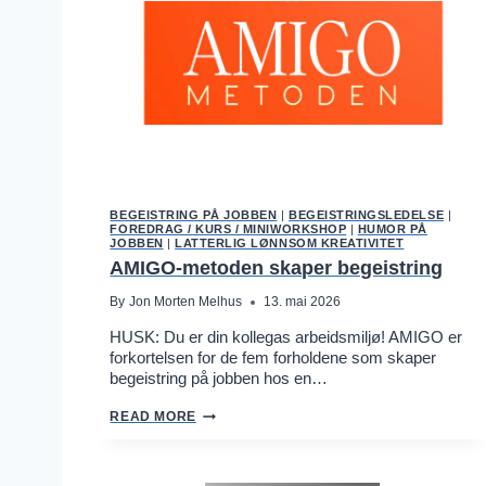
B
A
L
L
O
G
L
E
D
E
L
S
E
:
BEGEISTRING PÅ JOBBEN
|
BEGEISTRINGSLEDELSE
|
FOREDRAG / KURS / MINIWORKSHOP
|
HUMOR PÅ
8
JOBBEN
|
LATTERLIG LØNNSOM KREATIVITET
D
E
AMIGO-metoden skaper begeistring
A
D
By
Jon Morten Melhus
13. mai 2026
L
Y
HUSK: Du er din kollegas arbeidsmiljø! AMIGO er
S
forkortelsen for de fem forholdene som skaper
I
begeistring på jobben hos en…
N
S
I
A
READ MORE
N
M
F
I
O
G
O
O