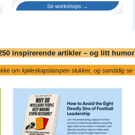
Se workshops →
250 inspirerende artikler – og litt humor
sjekke om kjøleskapslampen slukker, og samtidig se