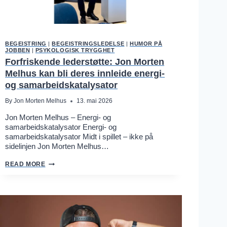
BEGEISTRING
|
BEGEISTRINGSLEDELSE
|
HUMOR PÅ
JOBBEN
|
PSYKOLOGISK TRYGGHET
Forfriskende lederstøtte: Jon Morten
Melhus kan bli deres innleide energi-
og samarbeidskatalysator
By
Jon Morten Melhus
13. mai 2026
Jon Morten Melhus – Energi- og
samarbeidskatalysator Energi- og
samarbeidskatalysator Midt i spillet – ikke på
sidelinjen Jon Morten Melhus…
F
READ MORE
O
R
F
R
I
S
K
E