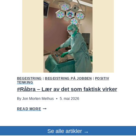
E
N
F
O
R
R
I
G
E
J
O
B
B
E
N
M
I
BEGEISTRING
|
BEGEISTRING PÅ JOBBEN
|
POSITIV
N
TENKING
,
#Råbra – Lær av det som faktisk virker
D
E
By
Jon Morten Melhus
5. mai 2026
R
V
#
A
READ MORE
R
R
Å
D
B
E
R
T
Se alle artikler →
A
S
–
Å