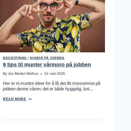
N
D
E
L
E
D
E
R
S
T
Ø
T
T
BEGEISTRING
|
HUMOR PÅ JOBBEN
E
:
9 tips til munter vårmoro på jobben
J
O
By
Jon Morten Melhus
10. mai 2026
N
M
Her er ni muntre ideer for å få det litt morsomme på
O
jobben denne våren; det er både hyggelig, lurt…
R
T
9
E
READ MORE
T
N
I
M
P
E
S
L
T
H
I
U
L
S