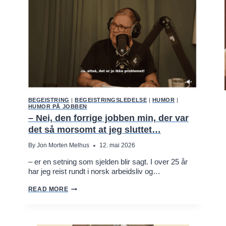
O
O
T
B
A
L
L
A
N
D
L
E
A
BEGEISTRING
|
BEGEISTRINGSLEDELSE
|
HUMOR
|
D
HUMOR PÅ JOBBEN
E
– Nei, den forrige jobben min, der var
R
S
det så morsomt at jeg sluttet…
H
I
By
Jon Morten Melhus
12. mai 2026
P
– er en setning som sjelden blir sagt. I over 25 år
har jeg reist rundt i norsk arbeidsliv og…
–
READ MORE
N
E
I
,
D