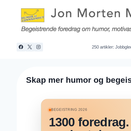
Skip
to
content
250 artikler: Jobbgl
Skap mer humor og begeist
BEGEISTRING 2026
1300 foredrag. 