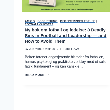
AMIGO
|
BEGEISTRING
|
BEGEISTRINGSLEDELSE
|
FOTBALL-SUKSESS
Ny bok om fotball og ledelse: 8 Deadly
Sins in Football and Leadership — and
How to Avoid Them
By
Jon Morten Melhus
7. august 2026
Boken forener engasjerende historier fra fotballen,
humor, psykologi og praktiske verktøy med et solid
faglig fundament – og kan kanskje…
N
READ MORE
Y
B
O
K
O
M
F
O
T