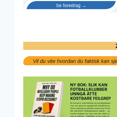
Se foredrag →
Vil du vite hvordan du faktisk kan 