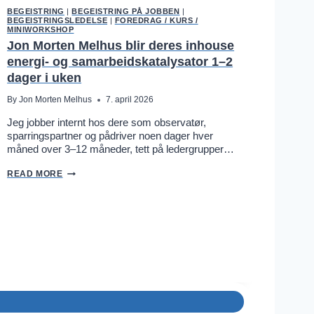
M
K
BEGEISTRING
|
BEGEISTRING PÅ JOBBEN
|
U
A
BEGEISTRINGSLEDELSE
|
FOREDRAG / KURS /
N
N
MINIWORKSHOP
T
B
Jon Morten Melhus blir deres inhouse
E
L
R
I
energi- og samarbeidskatalysator 1–2
V
D
dager i uken
Å
E
R
R
M
By
Jon Morten Melhus
7. april 2026
E
O
S
R
Jeg jobber internt hos dere som observatør,
I
O
N
sparringspartner og pådriver noen dager hver
P
N
måned over 3–12 måneder, tett på ledergrupper…
Å
L
J
E
J
O
READ MORE
I
O
B
D
N
B
E
M
E
E
O
N
N
R
E
T
R
E
G
N
I
M
-
E
O
L
G
H
S
U
A