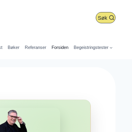
Søk
kt
Bøker
Referanser
Forsiden
Begeistringstester