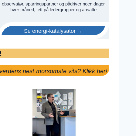
observatør, sparringspartner og pådriver noen dager
hver måned, tett på ledergrupper og ansatte
Se energi-katalysator →
!
 verdens nest morsomste vits? Klikk her!