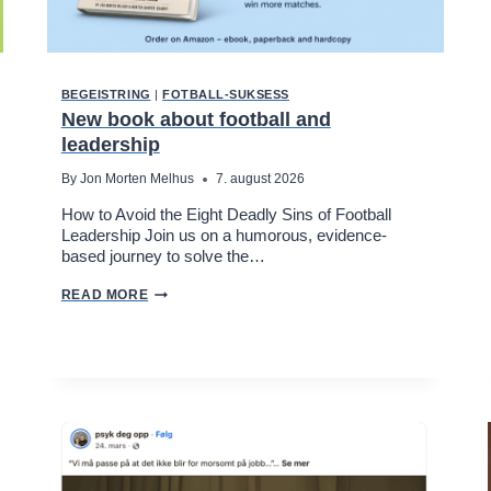
BEGEISTRING
|
FOTBALL-SUKSESS
New book about football and
leadership
By
Jon Morten Melhus
7. august 2026
How to Avoid the Eight Deadly Sins of Football
Leadership Join us on a humorous, evidence-
based journey to solve the…
N
READ MORE
E
W
B
O
O
K
A
B
O
U
T
F