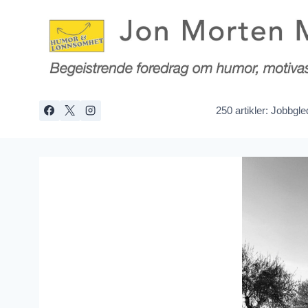
Skip
to
content
250 artikler: Jobbgl