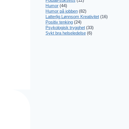
Fotball-suksess
(12)
Humor
(44)
Humor på jobben
(82)
Latterlig Lønnsom Kreativitet
(16)
Positiv tenking
(24)
Psykologisk trygghet
(33)
Sykt bra helseledelse
(6)