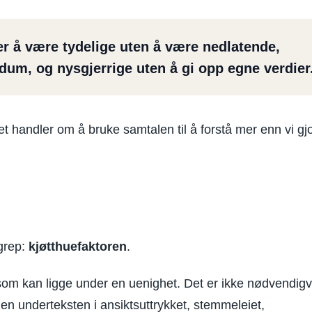
rer å være tydelige uten å være nedlatende,
dum, og nysgjerrige uten å gi opp egne verdier
t handler om å bruke samtalen til å forstå mer enn vi gj
grep:
kjøtthuefaktoren
.
som kan ligge under en uenighet. Det er ikke nødvendigv
n underteksten i ansiktsuttrykket, stemmeleiet,