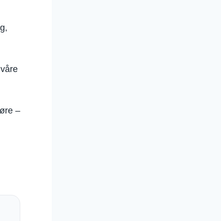
g,
 våre
jøre –