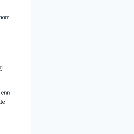
e
nnom
og
s enn
åte