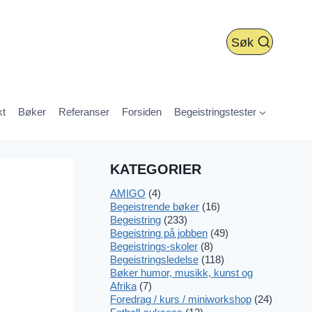
Søk
kt
Bøker
Referanser
Forsiden
Begeistringstester
KATEGORIER
AMIGO
(4)
Begeistrende bøker
(16)
Begeistring
(233)
Begeistring på jobben
(49)
Begeistrings-skoler
(8)
Begeistringsledelse
(118)
Bøker humor, musikk, kunst og
Afrika
(7)
Foredrag / kurs / miniworkshop
(24)