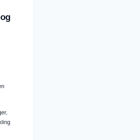
 og
en
ger,
kling