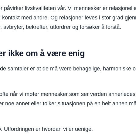
påvirker livskvaliteten vår. Vi mennesker er relasjonell
og kontakt med andre. Og relasjoner leves i stor grad gje
, avbryter, bekrefter, utfordrer og forsøker å forstå.
r ikke om å være enig
ode samtaler er at de må være behagelige, harmoniske 
r ofte når vi møter mennesker som ser verden annerlede
er noe annet eller tolker situasjonen på en helt annen m
v. Utfordringen er hvordan vi er uenige.