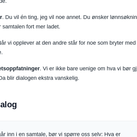
de.
r
. Du vil én ting, jeg vil noe annet. Du ønsker lønnsøknin
ir samtalen fort mer ladet.
Når vi opplever at den andre står for noe som bryter med
e.
hetsoppfatninger
. Vi er ikke bare uenige om hva vi bør g
Da blir dialogen ekstra vanskelig.
ialog
år inn i en samtale, bør vi spørre oss selv: Hva er