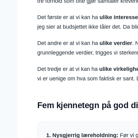
tre forhold som ofte gjør samtaler kreven
Det første er at vi kan ha
ulike interesse
jeg sier at budsjettet ikke tåler det. Da bl
Det andre er at vi kan ha
ulike verdier
. 
grunnleggende verdier, trigges vi sterker
Det tredje er at vi kan ha
ulike virkelig
vi er uenige om hva som faktisk er sant. 
Fem kjennetegn på god d
1. Nysgjerrig læreholdning:
Før vi g