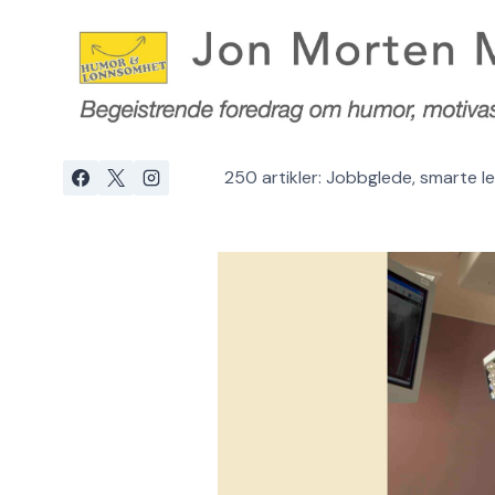
Skip
to
content
250 artikler: Jobbglede, smarte 