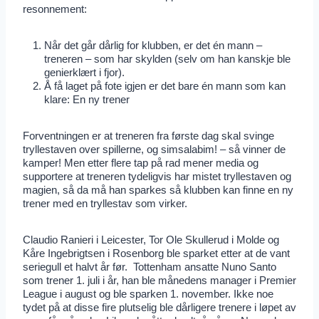
resonnement:
Når det går dårlig for klubben, er det én mann –
treneren – som har skylden (selv om han kanskje ble
genierklært i fjor).
Å få laget på fote igjen er det bare én mann som kan
klare: En ny trener
Forventningen er at treneren fra første dag skal svinge
tryllestaven over spillerne, og simsalabim! – så vinner de
kamper! Men etter flere tap på rad mener media og
supportere at treneren tydeligvis har mistet tryllestaven og
magien, så da må han sparkes så klubben kan finne en ny
trener med en tryllestav som virker.
Claudio Ranieri i Leicester, Tor Ole Skullerud i Molde og
Kåre Ingebrigtsen i Rosenborg ble sparket etter at de vant
seriegull et halvt år før. Tottenham ansatte Nuno Santo
som trener 1. juli i år, han ble månedens manager i Premier
League i august og ble sparken 1. november. Ikke noe
tydet på at disse fire plutselig ble dårligere trenere i løpet av