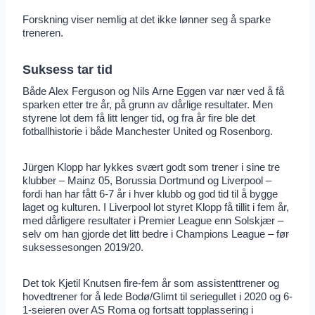
Forskning viser nemlig at det ikke lønner seg å sparke
treneren.
Suksess tar tid
Både Alex Ferguson og Nils Arne Eggen var nær ved å få
sparken etter tre år, på grunn av dårlige resultater. Men
styrene lot dem få litt lenger tid, og fra år fire ble det
fotballhistorie i både Manchester United og Rosenborg.
Jürgen Klopp har lykkes svært godt som trener i sine tre
klubber – Mainz 05, Borussia Dortmund og Liverpool –
fordi han har fått 6-7 år i hver klubb og god tid til å bygge
laget og kulturen. I Liverpool lot styret Klopp få tillit i fem år,
med dårligere resultater i Premier League enn Solskjær –
selv om han gjorde det litt bedre i Champions League – før
suksessesongen 2019/20.
Det tok Kjetil Knutsen fire-fem år som assistenttrener og
hovedtrener for å lede Bodø/Glimt til seriegullet i 2020 og 6-
1-seieren over AS Roma og fortsatt topplassering i