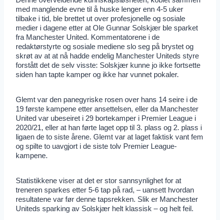
med manglende evne til å huske lenger enn 4-5 uker
tilbake i tid, ble brettet ut over profesjonelle og sosiale
medier i dagene etter at Ole Gunnar Solskjær ble sparket
fra Manchester United. Kommentatorene i de
redaktørstyrte og sosiale mediene slo seg på brystet og
skrøt av at at nå hadde endelig Manchester Uniteds styre
forstått det de selv visste: Solskjær kunne jo ikke fortsette
siden han tapte kamper og ikke har vunnet pokaler.
Glemt var den panegyriske rosen over hans 14 seire i de
19 første kampene etter ansettelsen, eller da Manchester
United var ubeseiret i 29 bortekamper i Premier League i
2020/21, eller at han førte laget opp til 3. plass og 2. plass i
ligaen de to siste årene. Glemt var at laget faktisk vant fem
og spilte to uavgjort i de siste tolv Premier League-
kampene.
Statistikkene viser at det er stor sannsynlighet for at
treneren sparkes etter 5-6 tap på rad, – uansett hvordan
resultatene var før denne tapsrekken. Slik er Manchester
Uniteds sparking av Solskjær helt klassisk – og helt feil.