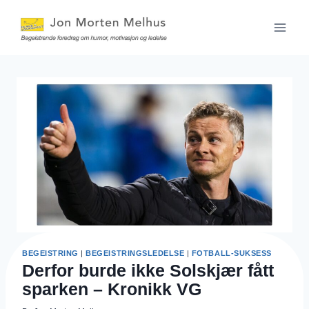
Skip
to
content
BEGEISTRING
|
BEGEISTRINGSLEDELSE
|
FOTBALL-SUKSESS
Derfor burde ikke Solskjær fått
sparken – Kronikk VG