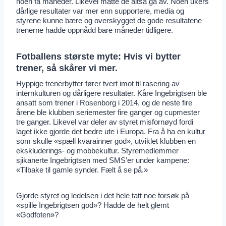
noen få måneder. Likevel måtte de altså gå av. Noen ukers
dårlige resultater var mer enn supportere, media og
styrene kunne bære og overskygget de gode resultatene
trenerne hadde oppnådd bare måneder tidligere.
Fotballens største myte: Hvis vi bytter
trener, så skårer vi mer.
Hyppige trenerbytter fører tvert imot til rasering av
internkulturen og dårligere resultater. Kåre Ingebrigtsen ble
ansatt som trener i Rosenborg i 2014, og de neste fire
årene ble klubben seriemester fire ganger og cupmester
tre ganger. Likevel var deler av styret misfornøyd fordi
laget ikke gjorde det bedre ute i Europa. Fra å ha en kultur
som skulle «spæll kvarainner god», utviklet klubben en
ekskluderings- og mobbekultur. Styremedlemmer
sjikanerte Ingebrigtsen med SMS’er under kampene:
«Tilbake til gamle synder. Fælt å se på.»
Gjorde styret og ledelsen i det hele tatt noe forsøk på
«spille Ingebrigtsen god»? Hadde de helt glemt
«Godfoten»?