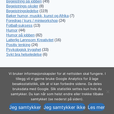
Begeistring på jobben
(49)
Begeistrings-skoler
(8)
Begeistringsledelse
(119)
Bøker humor, musikk, kunst og Afrika
(7)
Foredrag / kurs / miniworkshop
(24)
Fotball-suksess
(13)
Humor
(44)
Humor på jobben
(82)
Latterlig Lønnsom Kreativitet
(16)
Positiv tenking
(24)
Psykologisk trygghet
(33)
Sykt bra helseledelse
(6)
Vi bruker informasjonskapsler for at nettsiden skal fungere. I
tillegg vil vi gjerne bruke Google Analytics for å lage
besøksstatistikk, slik at vi kan forbedre sidene. Da deles
© 2026 Begeistring.no! – Melhus
Trekk
bruksdata med Google. Slik statistikk settes kun hvis du
Communication as Org.nr 988 399 019 –
tilbake
samtykker. Du kan når som helst endre eller trekke tilbake
Tel. +47 920 555 88
samtykket (se nederst på siden).
samtykke
Jeg samtykker
Jeg samtykker ikke
Les mer