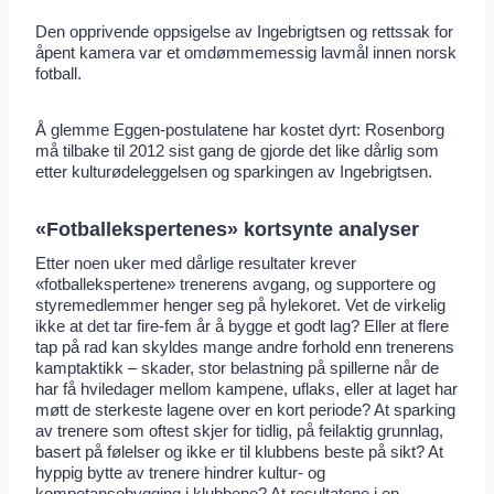
Den opprivende oppsigelse av Ingebrigtsen og rettssak for
åpent kamera var et omdømmemessig lavmål innen norsk
fotball.
Å glemme Eggen-postulatene har kostet dyrt: Rosenborg
må tilbake til 2012 sist gang de gjorde det like dårlig som
etter kulturødeleggelsen og sparkingen av Ingebrigtsen.
«Fotballekspertenes» kortsynte analyser
Etter noen uker med dårlige resultater krever
«fotballekspertene» trenerens avgang, og supportere og
styremedlemmer henger seg på hylekoret. Vet de virkelig
ikke at det tar fire-fem år å bygge et godt lag? Eller at flere
tap på rad kan skyldes mange andre forhold enn trenerens
kamptaktikk – skader, stor belastning på spillerne når de
har få hviledager mellom kampene, uflaks, eller at laget har
møtt de sterkeste lagene over en kort periode? At sparking
av trenere som oftest skjer for tidlig, på feilaktig grunnlag,
basert på følelser og ikke er til klubbens beste på sikt? At
hyppig bytte av trenere hindrer kultur- og
kompetansebygging i klubbene? At resultatene i en