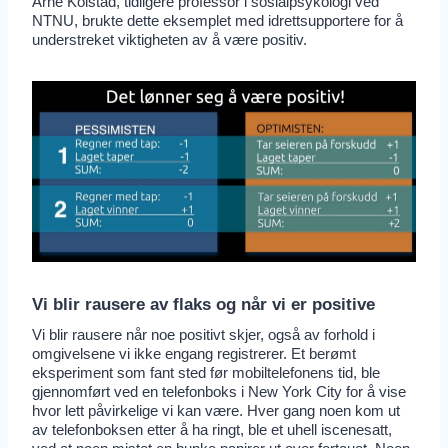
Arne Kolstad, tidligere professor i sosialpsykologi ved
NTNU, brukte dette eksemplet med idrettsupportere for å
understreket viktigheten av å være positiv.
Vi blir rausere av flaks og når vi er positive
Vi blir rausere når noe positivt skjer, også av forhold i
omgivelsene vi ikke engang registrerer. Et berømt
eksperiment som fant sted før mobiltelefonens tid, ble
gjennomført ved en telefonboks i New York City for å vise
hvor lett påvirkelige vi kan være. Hver gang noen kom ut
av telefonboksen etter å ha ringt, ble et uhell iscenesatt,