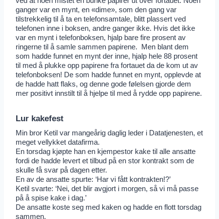
ved at noen mistet en bunke papirer ut over fortauet. Noen
ganger var en mynt, en «dime», som den gang var
tilstrekkelig til å ta en telefonsamtale, blitt plassert ved
telefonen inne i boksen, andre ganger ikke. Hvis det ikke
var en mynt i telefonboksen, hjalp bare fire prosent av
ringerne til å samle sammen papirene. Men blant dem
som hadde funnet en mynt der inne, hjalp hele 88 prosent
til med å plukke opp papirene fra fortauet da de kom ut av
telefonboksen! De som hadde funnet en mynt, opplevde at
de hadde hatt flaks, og denne gode følelsen gjorde dem
mer positivt innstilt til å hjelpe til med å rydde opp papirene.
Lur kakefest
Min bror Ketil var mangeårig daglig leder i Datatjenesten, et
meget vellykket datafirma.
En torsdag kjøpte han en kjempestor kake til alle ansatte
fordi de hadde levert et tilbud på en stor kontrakt som de
skulle få svar på dagen etter.
En av de ansatte spurte: ‘Har vi fått kontrakten!?’
Ketil svarte: ‘Nei, det blir avgjort i morgen, så vi må passe
på å spise kake i dag.’
De ansatte koste seg med kaken og hadde en flott torsdag
sammen.