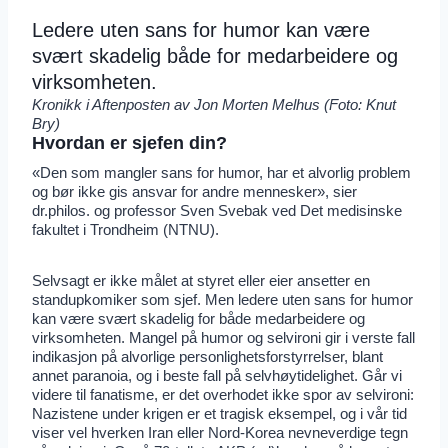
Ledere uten sans for humor kan være
svært skadelig både for medarbeidere og
virksomheten.
Kronikk i Aftenposten av Jon Morten Melhus (Foto: Knut
Bry)
Hvordan er sjefen din?
«Den som mangler sans for humor, har et alvorlig problem
og bør ikke gis ansvar for andre mennesker», sier
dr.philos. og professor Sven Svebak ved Det medisinske
fakultet i Trondheim (NTNU).
Selvsagt er ikke målet at styret eller eier ansetter en
standupkomiker som sjef. Men ledere uten sans for humor
kan være svært skadelig for både medarbeidere og
virksomheten. Mangel på humor og selvironi gir i verste fall
indikasjon på alvorlige personlighetsforstyrrelser, blant
annet paranoia, og i beste fall på selvhøytidelighet. Går vi
videre til fanatisme, er det overhodet ikke spor av selvironi:
Nazistene under krigen er et tragisk eksempel, og i vår tid
viser vel hverken Iran eller Nord-Korea nevneverdige tegn