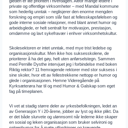
gleden er lite prioritert i hverdagen. Altfor mange ledere i
private og offentlige virksomheter – med Mandal kommune
som hederlig unntak – neglisjerer den enorme mengden
forskning og empiri som slår fast at fellesskapsfølelsen og
gode interne sosiale relasjoner, med blant annet humor og
arbeidsglede, er helt sentralt for motivasjon, prestasjon,
omdømme og lavt sykefravær i enhver virksomhetskultur.
Skolesektoren er intet unntak, med mye trist ledelse og
organisasjonskultur. Men ikke hos suksesskolene, de
prioriterer å ha det gøy, helt uten anførselstegn. Sammen
med Pernille Dysthe intervjuet jeg i forbindelse med boken
Riktig rektor? 11 fremragende rektorer med stor suksess i
sine skoler, hvor ett av fellestrekkene nettopp er humor og
glede i organisasjonen. Hemne Videregående på
Kyrksæterøra har til og med Humor & Galskap som eget
fag på timeplanen.
Vi vet at stadig større deler av yrkesbefolkningen, ledet an
av Generasjon Y i 20-årene, jobber av lyst og ikke plikt. Da
er det både slurvete og ulønnsomt når lederne ikke skaper
en sosial og leken organisasjon som bruker selvironi og
galgenhumor for å møte utfordringer og krevende