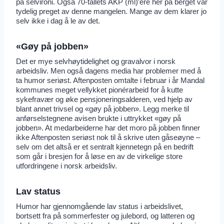
på selvironi. Også 70-tallets AKP (ml)’ere her på berget var
tydelig preget av denne mangelen. Mange av dem klarer jo
selv ikke i dag å le av det.
«Gøy på jobben»
Det er mye selvhøytidelighet og gravalvor i norsk
arbeidsliv. Men også dagens media har problemer med å
ta humor seriøst. Aftenposten omtalte i februar i år Mandal
kommunes meget vellykket pionérarbeid for å kutte
sykefravær og øke pensjoneringsalderen, ved hjelp av
blant annet trivsel og «gøy på jobben». Legg merke til
anførselstegnene avisen brukte i uttrykket «gøy på
jobben». At medarbeiderne har det moro på jobben finner
ikke Aftenposten seriøst nok til å skrive uten gåseøyne –
selv om det altså er et sentralt kjennetegn på en bedrift
som går i bresjen for å løse en av de virkelige store
utfordringene i norsk arbeidsliv.
Lav status
Humor har gjennomgående lav status i arbeidslivet,
bortsett fra på sommerfester og julebord, og latteren og