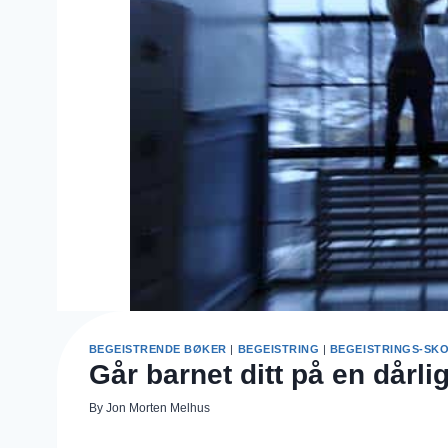
BEGEISTRENDE BØKER
|
BEGEISTRING
|
BEGEISTRINGS-SK
Går barnet ditt på en dårli
By
Jon Morten Melhus