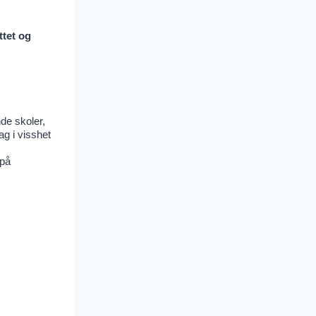
ttet og
de skoler,
ag i visshet
 på