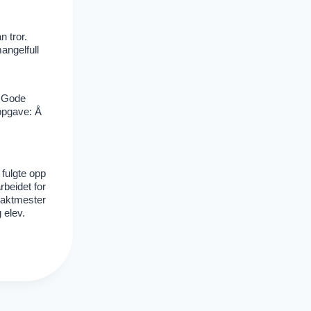
n tror.
angelfull
. Gode
oppgave: Å
 fulgte opp
rbeidet for
vaktmester
 elev.