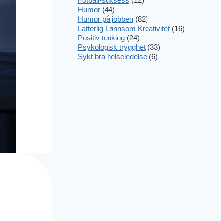
Fotball-suksess
(12)
Humor
(44)
Humor på jobben
(82)
Latterlig Lønnsom Kreativitet
(16)
Positiv tenking
(24)
Psykologisk trygghet
(33)
Sykt bra helseledelse
(6)