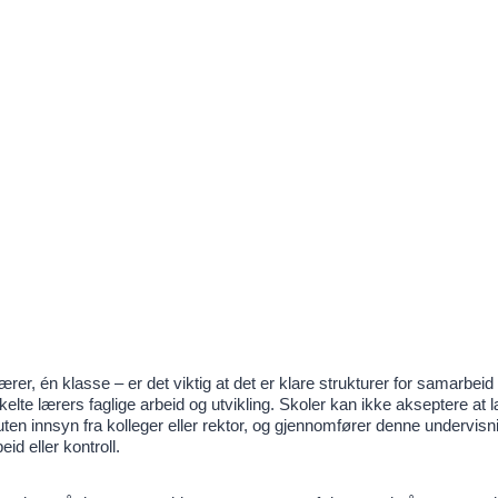
rer, én klasse – er det viktig at det er klare strukturer for samarbei
kelte lærers faglige arbeid og utvikling. Skoler kan ikke akseptere at 
 uten innsyn fra kolleger eller rektor, og gjennomfører denne undervi
d eller kontroll.