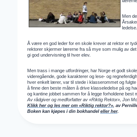
lærerne
Men det
Årsaken
ledelse
Å være en god leder for en skole krever at rektor er tyd
rektorer skjermer lærerne fra så mye som mulig av det 
gi god undervisning til hver elev.
Men trass i mange utfordringer, har Norge et godt skole
videregående, gode karakterer og lese- og regneferdighe
hver enkelt lærer, var til stede i klasserommet og fulg
å finne den beste måten å drive klasseledelse på og ha
og kantine jobbet sammen for å legge forholdene best mu
Av rådgiver og medforfatter av «Riktig Rektor», Jon M
Klikk her og les mer om «Riktig rektor?»
, av Pernil
Boken kan kjøpes i din bokhandel
eller her
.