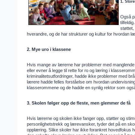
1. Store
Også på
tilfeldi
støttet,
hverandre, og de har strukturer og kultur for hvordan 
2. Mye uro i klassene
Hvis mange av lærerne har problemer med manglende dis
eller evner å legge til rette for ro og læring i klasser
kriminalitetsutfordringer, hadde ikke problemer med br
lærere hadde felles forståelse om hvordan undervisninge
klasserommene og de hadde en synlig rektor som også v
3. Skolen følger opp de fleste, men glemmer de få
Hvis lærerne og skolen ikke fanger opp, støtter og stimu
personlighetstrekk og lærevansker, tyder det på en sko
opplæring. Slike skoler har ikke forankret hovedfokus h