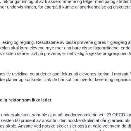
, rektor går inn og ut av klasserommene og følger med på og støtter
mer undervisningen, for etterpå å kunne gi anerkjennelse og diskutere
esing og regning. Resultatene av disse prøvene gjøres tilgjengelig a
skolen skal lære elevene mye mer enn bare disse fagområdene, er dett
s skolen skårer lavt på prøvene, er det viktig å sjekke progresjonen fr
ositiv utvikling, og at det er godt fokus på elevenes læring. I motsatt fa
e planer og konkrete tiltak de har satt inn overfor lærere og organisa
elig rektor som ikke leder
-undersøkelsen, som ble gjort på ungdomsskoletrinnet i 23 OECD-lan
r nesten 60 prosent av ansatte i den norske skolen at dårlig arbeid blir 
es skole. Ansatte ved norske skoler sier også at «alle vet hvem de då