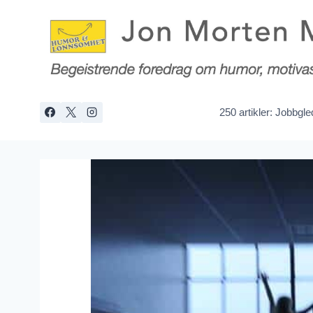
Skip
to
content
250 artikler: Jobbgl