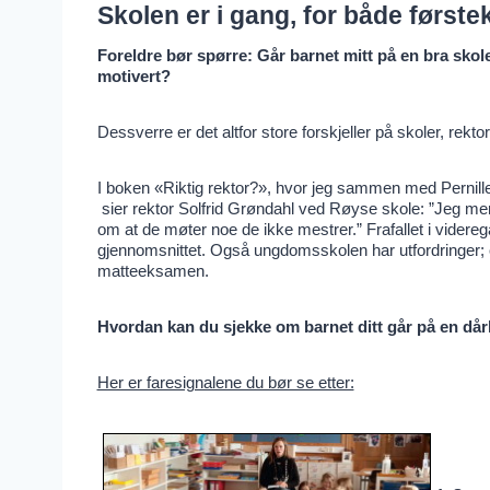
Skolen er i gang, for både første
Foreldre bør spørre: Går barnet mitt på en bra skole
motivert?
Dessverre er det altfor store forskjeller på skoler, rekto
I boken «Riktig rektor?», hvor jeg sammen med Pernill
sier rektor Solfrid Grøndahl ved Røyse skole: ”Jeg mene
om at de møter noe de ikke mestrer.” Frafallet i vider
gjennomsnittet. Også ungdomsskolen har utfordringer; om
matteeksamen.
Hvordan kan du sjekke om barnet ditt går på en dårl
Her er faresignalene du bør se etter: