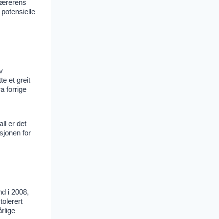
 lærerens
 potensielle
v
e et greit
a forrige
ll er det
sjonen for
d i 2008,
tolerert
rlige