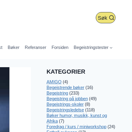
Søk
kt
Bøker
Referanser
Forsiden
Begeistringstester
KATEGORIER
AMIGO
(4)
Begeistrende bøker
(16)
Begeistring
(233)
Begeistring på jobben
(49)
Begeistrings-skoler
(8)
Begeistringsledelse
(118)
Bøker humor, musikk, kunst og
Afrika
(7)
Foredrag / kurs / miniworkshop
(24)