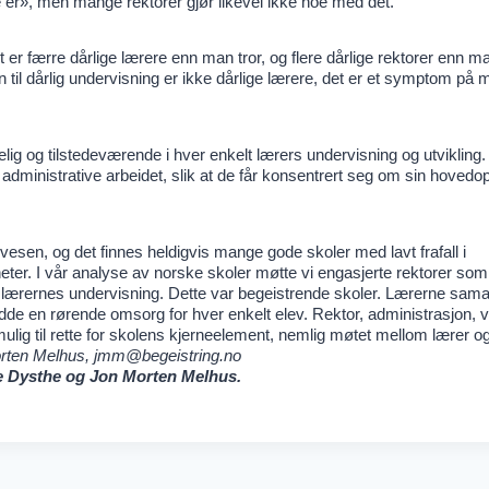
 er», men mange rektorer gjør likevel ikke noe med det.
 er færre dårlige lærere enn man tror, og flere dårlige rektorer enn ma
 til dårlig undervisning er ikke dårlige lærere, det er et symptom på m
.
elig og tilstedeværende i hver enkelt lærers undervisning og utvikling
administrative arbeidet, slik at de får konsentrert seg om sin hoved
vesen, og det finnes heldigvis mange gode skoler med lavt frafall i
ter. I vår analyse av norske skoler møtte vi engasjerte rektorer som
te lærernes undervisning. Dette var begeistrende skoler. Lærerne sama
dde en rørende omsorg for hver enkelt elev. Rektor, administrasjon, 
lig til rette for skolens kjerneelement, nemlig møtet mellom lærer og
orten Melhus,
jmm@begeistring.no
le Dysthe og Jon Morten Melhus.