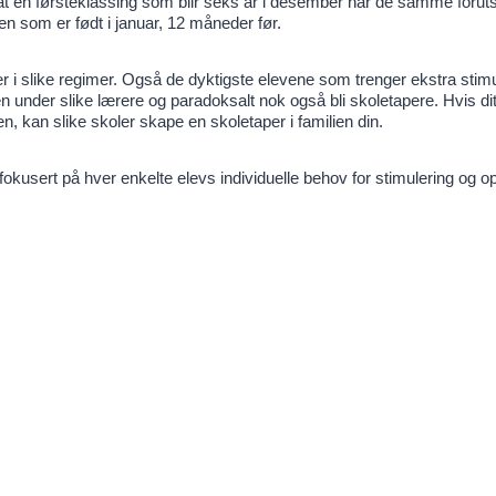
ro at en førsteklassing som blir seks år i desember har de samme forut
n som er født i januar, 12 måneder før.
 i slike regimer. Også de dyktigste elevene som trenger ekstra stim
n under slike lærere og paradoksalt nok også bli skoletapere. Hvis ditt
, kan slike skoler skape en skoletaper i familien din.
okusert på hver enkelte elevs individuelle behov for stimulering og op