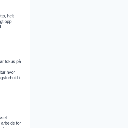
to, helt
lgt opp,
d
ar fokus på
tur hvor
gsforhold i
sset
 arbeide for