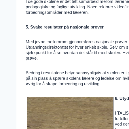
I de gode skolene er det tett samarbeid mellom lærerne
pedagogiske og faglige utvikling. Noen rektorer videofil
forbedringsområder med læreren.
5. Svake resultater på nasjonale prøver
Med jevne mellomrom gjennomføres nasjonale prøver i l
Utdanningsdirektoratet for hver enkelt skole. Selv om 
sjekkpunkt for å se hvordan det står til med skolen. Hvi
prøve.
Bedring i resultatene betyr sannsynligvis at skolen er i p
på sin plass å spørre skolens lærere og ledelse om hvilk
øvrig for å skape forbedring og utvikling.
6. Utyd
I TALIS
fortelle
ved der