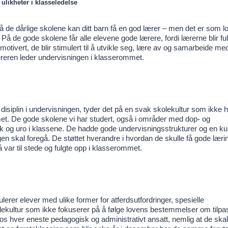
 ulikheter i klasseledelse
 de dårlige skolene kan ditt barn få en god lærer – men det er som lot
g. På de gode skolene får alle elevene gode lærere, fordi lærerne blir fu
 motivert, de blir stimulert til å utvikle seg, lære av og samarbeide me
læreren leder undervisningen i klasserommet.
iplin i undervisningen, tyder det på en svak skolekultur som ikke h
ommet. De gode skolene vi har studert, også i områder med dop- og
åk og uro i klassene. De hadde gode undervisningsstrukturer og en kul
n skal foregå. De støttet hverandre i hvordan de skulle få gode lærin
ar til stede og fulgte opp i klasserommet.
lerer elever med ulike former for atferdsutfordringer, spesielle
lekultur som ikke fokuserer på å følge lovens bestemmelser om tilpa
os hver eneste pedagogisk og administrativt ansatt, nemlig at de skal