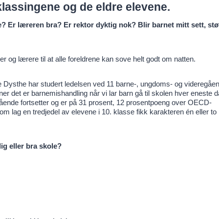
klassingene og de eldre elevene.
? Er læreren bra? Er rektor dyktig nok? Blir barnet mitt sett, stø
rer og lærere til at alle foreldrene kan sove helt godt om natten.
e Dysthe har studert ledelsen ved 11 barne-, ungdoms- og videregåen
r det er barnemishandling når vi lar barn gå til skolen hver eneste d
egående fortsetter og er på 31 prosent, 12 prosentpoeng over OECD-
 lag en tredjedel av elevene i 10. klasse fikk karakteren én eller to
ig eller bra skole?