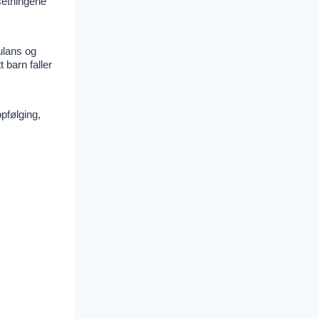
setningene
ulans og
 barn faller
pfølging,