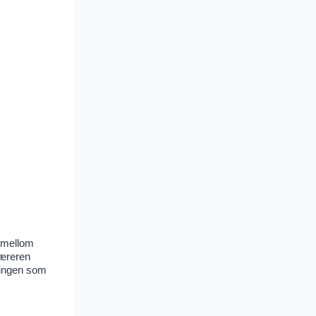
d mellom
læreren
sningen som