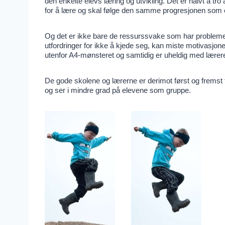
den enkelte elevs læring og utvikling. Det er naivt å t
for å lære og skal følge den samme progresjonen som e
Og det er ikke bare de ressurssvake som har problemer
utfordringer for ikke å kjede seg, kan miste motivasjone
utenfor A4-mønsteret og samtidig er uheldig med læreren
De gode skolene og lærerne er derimot først og fremst f
og ser i mindre grad på elevene som gruppe.