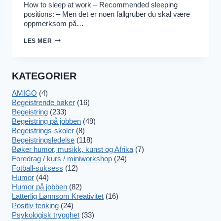
How to sleep at work – Recommended sleeping
positions: – Men det er noen fallgruber du skal være
oppmerksom på…
ANBEFALTE
LES MER
SOVESTILLINGER
PÅ
KONTORET
KATEGORIER
AMIGO
(4)
Begeistrende bøker
(16)
Begeistring
(233)
Begeistring på jobben
(49)
Begeistrings-skoler
(8)
Begeistringsledelse
(118)
Bøker humor, musikk, kunst og Afrika
(7)
Foredrag / kurs / miniworkshop
(24)
Fotball-suksess
(12)
Humor
(44)
Humor på jobben
(82)
Latterlig Lønnsom Kreativitet
(16)
Positiv tenking
(24)
Psykologisk trygghet
(33)