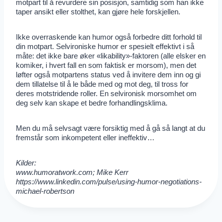
motpart til å revurdere sin posisjon, samtidig som han ikke
taper ansikt eller stolthet, kan gjøre hele forskjellen.
Ikke overraskende kan humor også forbedre ditt forhold til
din motpart. Selvironiske humor er spesielt effektivt i så
måte: det ikke bare øker «likability
»
-faktoren (alle elsker en
komiker, i hvert fall en som faktisk er morsom), men det
løfter også motpartens status ved å invitere dem inn og gi
dem tillatelse til å le både med og mot deg, til tross for
deres motstridende roller. En selvironisk morsomhet om
deg selv kan skape et bedre forhandlingsklima.
Men du må selvsagt være forsiktig med å gå så langt at du
fremstår som inkompetent eller ineffektiv…
Kilder:
www.humoratwork.com; Mike Kerr
https://www.linkedin.com/pulse/using-humor-negotiations-
michael-robertson