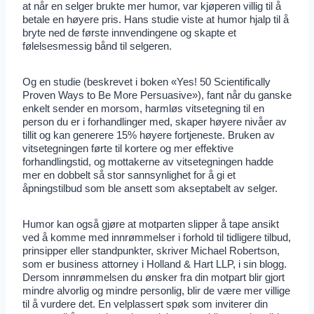
at når en selger brukte mer humor, var kjøperen villig til å
betale en høyere pris. Hans studie viste at humor hjalp til å
bryte ned de første innvendingene og skapte et
følelsesmessig bånd til selgeren.
Og en studie (beskrevet i boken «Yes! 50 Scientifically
Proven Ways to Be More Persuasive»), fant når du ganske
enkelt sender en morsom, harmløs vitsetegning til en
person du er i forhandlinger med, skaper høyere nivåer av
tillit og kan generere 15% høyere fortjeneste. Bruken av
vitsetegningen førte til kortere og mer effektive
forhandlingstid, og mottakerne av vitsetegningen hadde
mer en dobbelt så stor sannsynlighet for å gi et
åpningstilbud som ble ansett som akseptabelt av selger.
Humor kan også gjøre at motparten slipper å tape ansikt
ved å komme med innrømmelser i forhold til tidligere tilbud,
prinsipper eller standpunkter, skriver Michael Robertson,
som er business attorney i Holland & Hart LLP, i sin blogg.
Dersom innrømmelsen du ønsker fra din motpart blir gjort
mindre alvorlig og mindre personlig, blir de være mer villige
til å vurdere det. En velplassert spøk som inviterer din