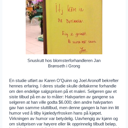
Snuskutt hos blomsterforhandleren Jan
Brønseth i Grong
En studie utført av Karen O’Quinn og Joel Aronoff bekrefter
hennes erfaring. I deres studie skulle deltakerne forhandle
om den endelige salgsprisen på et maleri. Selgeren gav et
siste tilbud på en av to måter: Halvparten av gangene sa
selgeren at han ville godta $6.000; den andre halvparten
gav han samme sluttilbud, men denne gangen la han inn litt
humor ved å tilby kjæledyrfrosken hans på kjøpet.
Virkningen av humor var betydelig. Uavhengig av kjønn og
om sluttprisen var høyere eller lik opprinnelig tilbudt beløp,