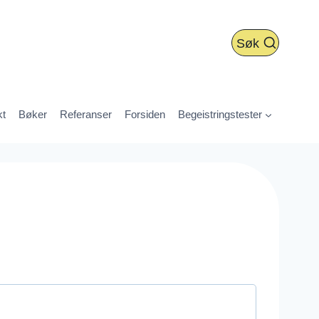
Søk
kt
Bøker
Referanser
Forsiden
Begeistringstester