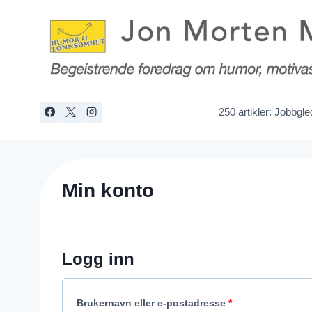
Skip
to
content
250 artikler: Jobbgl
Min konto
Logg inn
P
Brukernavn eller e-postadresse
*