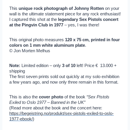
This
unique rock photograph of Johnny Rotten
on your
wall is the ultimate statement piece for any rock enthusiast!
I captured this shot at the
legendary Sex Pistols concert
at the Pingvin Club in 1977
– yes, I was there!
This original photo measures
120 x 75 cm, printed in four
colors on 1 mm white aluminum plate
.
© Jon Morten Melhus
Note:
Limited edition – only
3 of 10
left! Price € 13.000 +
shipping
The first seven prints sold out quickly at my solo exhibition
a few years ago, and now only three remain in this format.
This is also the
cover photo
of the book
“Sex Pistols
Exiled to Oslo 1977 – Banned in the UK”
(Read more about the book and the concert here:
https://begeistring.no/produkt/sex-pistols-exiled-to-oslo-
1977-ebook/
)