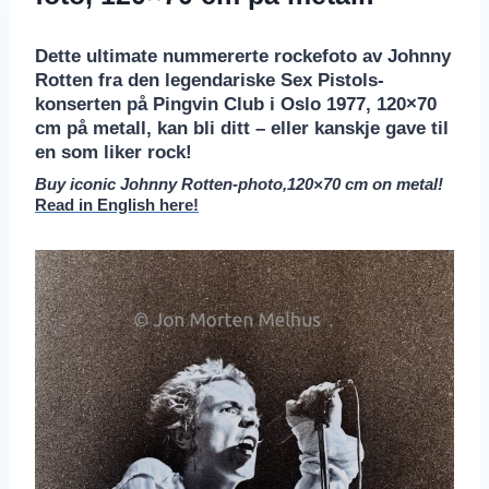
Dette ultimate nummererte rockefoto av Johnny
Rotten fra den legendariske Sex Pistols-
konserten på Pingvin Club i Oslo 1977, 120×70
cm på metall, kan bli ditt – eller kanskje gave til
en som liker rock!
Buy iconic Johnny Rotten-photo,120×70 cm on metal!
Read in English here!