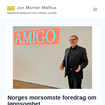
Skip
to
content
Norges morsomste foredrag om
lønnsomhet