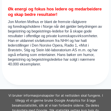
Øk energi og fokus hos ledere og medarbeidere
og skap bedre resultater!
Jon Morten Melhus er blant de fremste rådgivere
og foredragsholdere i Norge når det gjelder betydningen av
begeistring og begeistrings-ledelse for å skape gode
resultater i offentlige og private kunnskapsvirksomheter.
Han er utdannet siviløkonom fra NHH og har hatt
lederstillinger i Den Norske Opera, Radio 1, «Mot i
Brøstet», Stig og Stein Idé-laboratorium AS m.m. og har
også erfaring som entertainer. Hans bøker om humor,
begeistring og begeistringsledelse har solgt i nærmere
40.000 eksemplarer.
Vi bruker informasjonskapsler for at nettsiden skal fungere. I
tillegg vil vi gjerne bruke Google Analytics for å lage
besøksstatistikk, slik at vi kan forbedre sidene. Da deles
© 2026 Begeistring.no! – Melhus
Trekk
bruksdata med Google. Slik statistikk settes kun hvis du