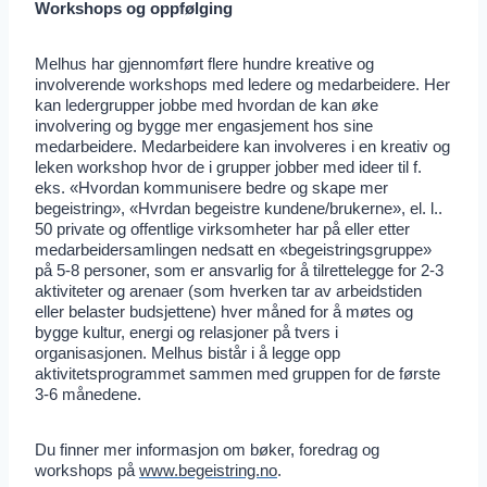
Workshops og oppfølging
Melhus har gjennomført flere hundre kreative og
involverende workshops med ledere og medarbeidere. Her
kan ledergrupper jobbe med hvordan de kan øke
involvering og bygge mer engasjement hos sine
medarbeidere. Medarbeidere kan involveres i en kreativ og
leken workshop hvor de i grupper jobber med ideer til f.
eks. «Hvordan kommunisere bedre og skape mer
begeistring», «Hvrdan begeistre kundene/brukerne», el. l..
50 private og offentlige virksomheter har på eller etter
medarbeidersamlingen nedsatt en «begeistringsgruppe»
på 5-8 personer, som er ansvarlig for å tilrettelegge for 2-3
aktiviteter og arenaer (som hverken tar av arbeidstiden
eller belaster budsjettene) hver måned for å møtes og
bygge kultur, energi og relasjoner på tvers i
organisasjonen. Melhus bistår i å legge opp
aktivitetsprogrammet sammen med gruppen for de første
3-6 månedene.
Du finner mer informasjon om bøker, foredrag og
workshops på
www.begeistring.no
.