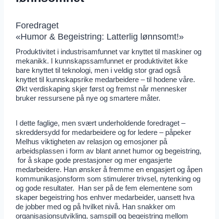
Foredraget
«Humor & Begeistring: Latterlig lønnsomt!»
Produktivitet i industrisamfunnet var knyttet til maskiner og
mekanikk. I kunnskapssamfunnet er produktivitet ikke
bare knyttet til teknologi, men i veldig stor grad også
knyttet til kunnskapsrike medarbeidere – til hodene våre.
Økt verdiskaping skjer først og fremst når mennesker
bruker ressursene på nye og smartere måter.
I dette faglige, men svært underholdende foredraget –
skreddersydd for medarbeidere og for ledere – påpeker
Melhus viktigheten av relasjon og emosjoner på
arbeidsplassen i form av blant annet humor og begeistring,
for å skape gode prestasjoner og mer engasjerte
medarbeidere. Han ønsker å fremme en engasjert og åpen
kommunikasjonsform som stimulerer trivsel, nytenking og
og gode resultater. Han ser på de fem elementene som
skaper begeistring hos enhver medarbeider, uansett hva
de jobber med og på hvilket nivå. Han snakker om
organisasjonsutvikling, samspill og begeistring mellom