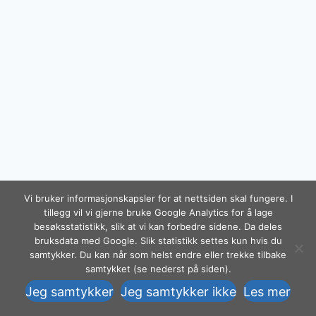
Vi bruker informasjonskapsler for at nettsiden skal fungere. I
tillegg vil vi gjerne bruke Google Analytics for å lage
besøksstatistikk, slik at vi kan forbedre sidene. Da deles
© 2026 Begeistring.no! – Melhus
Trekk
bruksdata med Google. Slik statistikk settes kun hvis du
Communication as Org.nr 988 399 019 –
tilbake
samtykker. Du kan når som helst endre eller trekke tilbake
Tel. +47 920 555 88
samtykket (se nederst på siden).
samtykke
Jeg samtykker
Jeg samtykker ikke
Les mer